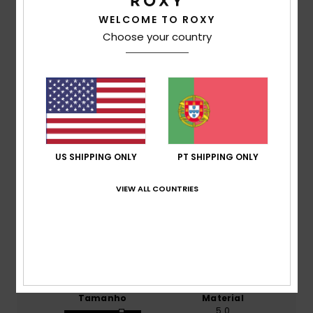
WELCOME TO ROXY
Pontuação média
Choose your country
5.0
/5
baseado em
1 avaliações verificadas
desde
Dezembro 2025
100% dos nossos clientes recomendam este
produto
US SHIPPING ONLY
PT SHIPPING ONLY
Conforto
VIEW ALL COUNTRIES
5.0
Relação qualidade/preço
5.0
Tamanho
Material
5.0