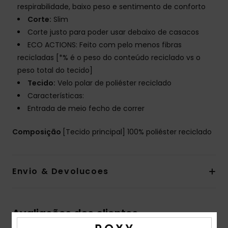
respirabilidade, baixo peso e sentimento de conforto
Corte:
Slim
Corte justo para poder usar debaixo de casacos
ECO ACTIONS: Feito com pelo menos fibras
recicladas [*% é o peso do conteúdo reciclado vs o
peso total do tecido]
Tecido:
Velo polar de poliéster reciclado
Características:
Entrada de meio fecho de correr
Composição
[Tecido principal] 100% poliéster reciclado
Envio & Devolucoes
Avaliações dos clientes