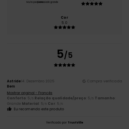
Muito pequeno
Demasiado grande
Cor
5.0
5
/5
Astride
14. Dezembro 2025
Compra verificada
Bem
Mostrar original - Francês
Conforto
: 5
Relação qualidade/preço
: 5
Tamanho
:
/5
/5
Grande
Material
: 5
Cor
: 5
/5
/5
Eu recomendo este produto
Verificado por
TrustVille