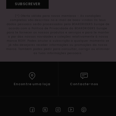
SUBSCREVER
(*) Oferta válida para novos membros - As condições
completas são descritas no e-mail de boas-vindas Os teus
dados pessoais serão processados pela BOARDRIDERS Europe de
acordo com a Política de Privacidade da BOARDRIDERS Europe
para te fornecer os nossos produtos e serviços e para te manter
a par das nossas novidades e coleções relativamente à nossa
marca ROXY. Podes anular a subscrição a qualquer momento se
já não desejares receber informações ou promoções da nossa
marca. Também podes pedir para consultar, corrigir ou eliminar
as tuas informações pessoais.
Encontre uma loja
Contacte-nos