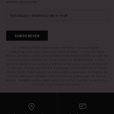
ofertas exclusivas.
SUBSCREVER
(*) Oferta válida para novos membros - As condições
completas são descritas no e-mail de boas-vindas Os teus
dados pessoais serão processados pela BOARDRIDERS Europe de
acordo com a Política de Privacidade da BOARDRIDERS Europe
para te fornecer os nossos produtos e serviços e para te manter
a par das nossas novidades e coleções relativamente à nossa
marca ROXY. Podes anular a subscrição a qualquer momento se
já não desejares receber informações ou promoções da nossa
marca. Também podes pedir para consultar, corrigir ou eliminar
as tuas informações pessoais.