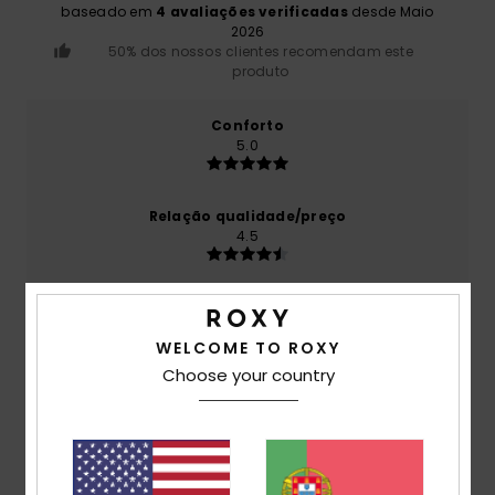
baseado em
4 avaliações verificadas
desde Maio
2026
50% dos nossos clientes recomendam este
produto
Conforto
5.0
Relação qualidade/preço
4.5
Tamanho
Material
4.8
Muito pequeno
Demasiado grande
WELCOME TO ROXY
Choose your country
Cor
4.8