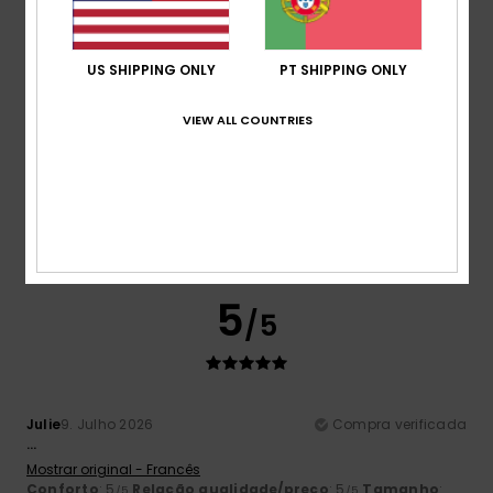
5
/5
US SHIPPING ONLY
PT SHIPPING ONLY
VIEW ALL COUNTRIES
Claire
9. Julho 2026
Compra verificada
Doçura
Mostrar original - Francês
Conforto
: 5
Relação qualidade/preço
: 4
Tamanho
:
/5
/5
Tamanho perfeito
Material
: 5
Cor
: 5
/5
/5
Eu recomendo este produto
5
/5
Julie
9. Julho 2026
Compra verificada
...
Mostrar original - Francês
Conforto
: 5
Relação qualidade/preço
: 5
Tamanho
:
/5
/5