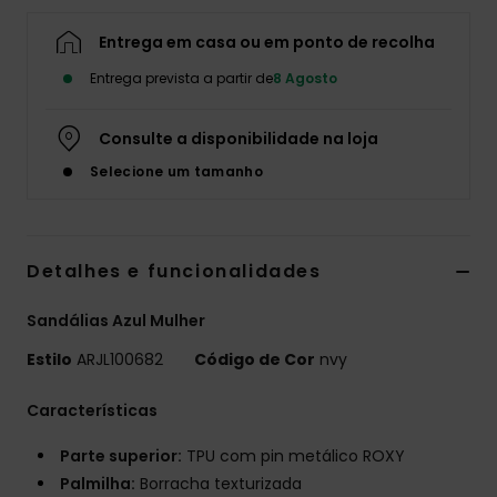
Fitne
Entrega em casa ou em ponto de recolha
Entrega prevista a partir de
8 Agosto
Snow
Consulte a disponibilidade na loja
Swim
Selecione um tamanho
Detalhes e funcionalidades
Sandálias Azul Mulher
Estilo
ARJL100682
Código de Cor
nvy
Características
Parte superior:
TPU com pin metálico ROXY
Palmilha:
Borracha texturizada