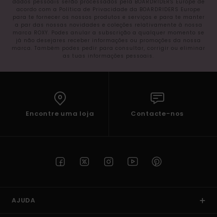
dados pessoais serão processados pela BOARDRIDERS Europe de
acordo com a Política de Privacidade da BOARDRIDERS Europe
para te fornecer os nossos produtos e serviços e para te manter
a par das nossas novidades e coleções relativamente à nossa
marca ROXY. Podes anular a subscrição a qualquer momento se
já não desejares receber informações ou promoções da nossa
marca. Também podes pedir para consultar, corrigir ou eliminar
as tuas informações pessoais.
Encontre uma loja
Contacte-nos
AJUDA