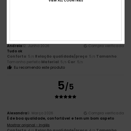
VIEW ALL COUNTRIES
5
/5
Andreia
12. Junho 2026
Compra verificada
Tudo ok
Conforto
: 5
Relação qualidade/preço
: 5
Tamanho
:
/5
/5
Tamanho perfeito
Material
: 5
Cor
: 5
/5
/5
Eu recomendo este produto
5
/5
Alexandra
9. Março 2026
Compra verificada
É de boa qualidade, confortável e tem um bom aspeto
Mostrar original - Inglês
Conforto
: 4
Relação qualidade/preço
: 4
Tamanho
:
/5
/5