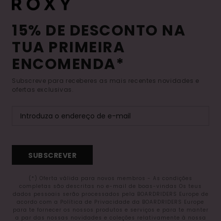
15% DE DESCONTO NA
TUA PRIMEIRA
ENCOMENDA*
Subscreve para receberes as mais recentes novidades e
ofertas exclusivas.
SUBSCREVER
(*) Oferta válida para novos membros - As condições
completas são descritas no e-mail de boas-vindas Os teus
dados pessoais serão processados pela BOARDRIDERS Europe de
acordo com a Política de Privacidade da BOARDRIDERS Europe
para te fornecer os nossos produtos e serviços e para te manter
a par das nossas novidades e coleções relativamente à nossa