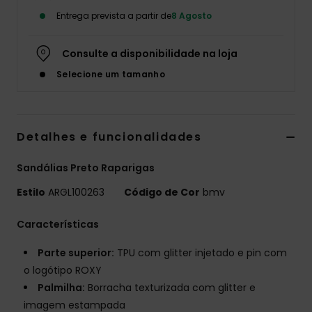
Entrega prevista a partir de
8 Agosto
Fitne
Consulte a disponibilidade na loja
Snow
Selecione um tamanho
Swim
Detalhes e funcionalidades
Sandálias Preto Raparigas
Estilo
ARGL100263
Código de Cor
bmv
Características
Parte superior:
TPU com glitter injetado e pin com
o logótipo ROXY
Palmilha:
Borracha texturizada com glitter e
imagem estampada