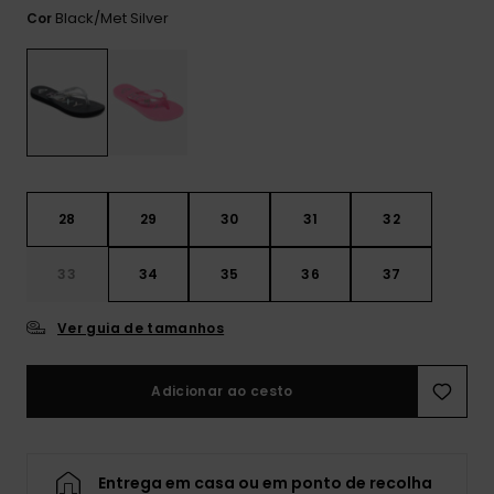
Consultar
Black/met Silver
as FAQ
Cor
CARTÃO PRESENTE
Jumpsuits &
Calça
Malas
Playsuits
Sacos
Escol
LISTA DE DESEJO
Fatos
Calções
Acess
Acess
Snow
Fato 
Saias
28
29
30
31
32
Licras
Acess
Neop
33
34
35
36
37
Ver guia de tamanhos
Vestu
Adicionar ao cesto
Acess
Calç
Entrega em casa ou em ponto de recolha