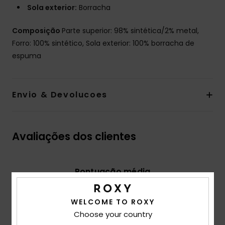
Sola exterior:
Borracha
Composição
Parte superior: 98% sintética/2% metal,
Forro: 100% sintético, Sola exterior: 100% borracha de
espuma
Envio & Devolucoes
Avaliações dos clientes
Pontuação média
5.0
/5
WELCOME TO ROXY
Choose your country