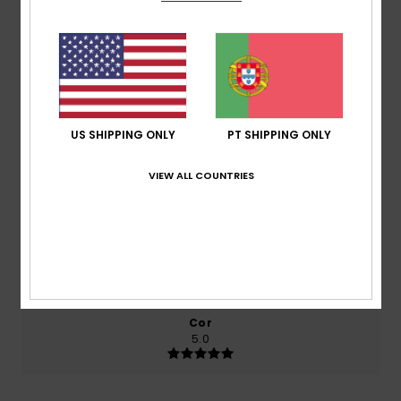
baseado em
1 avaliações verificadas
desde
Dezembro 2025
100% dos nossos clientes recomendam este
produto
Conforto
4.0
US SHIPPING ONLY
PT SHIPPING ONLY
VIEW ALL COUNTRIES
Relação qualidade/preço
5.0
Tamanho
Material
5.0
Muito pequeno
Demasiado grande
Cor
5.0