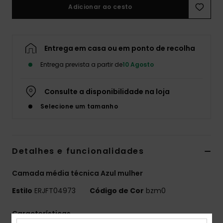
Adicionar ao cesto
Fitne
Snow
Entrega em casa ou em ponto de recolha
Entrega prevista a partir de
10 Agosto
Swim
Consulte a disponibilidade na loja
Selecione um tamanho
Detalhes e funcionalidades
Camada média técnica Azul mulher
Estilo
ERJFT04973
Código de Cor
bzm0
Características