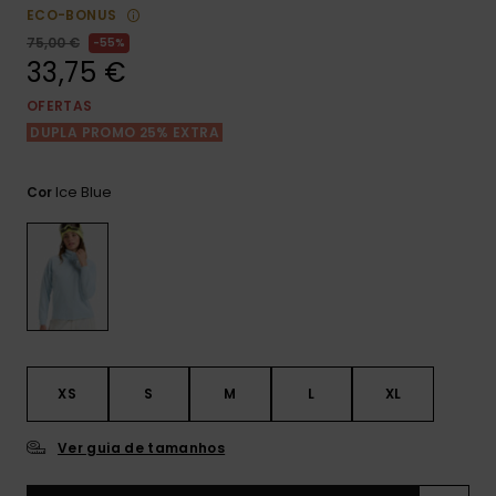
Consultar
ECO-BONUS
as FAQ
CARTÃO PRESENTE
Jumpsuits &
Calça
75,00 €
55%
Malas
Playsuits
Sacos
33,75 €
Escol
LISTA DE DESEJO
Fatos
OFERTAS
Calções
Acess
DUPLA PROMO 25% EXTRA
Acess
Snow
Fato 
Saias
Ice Blue
Cor
Licras
Acess
Neop
Vestu
XS
S
M
L
XL
Acess
Ver guia de tamanhos
Calç