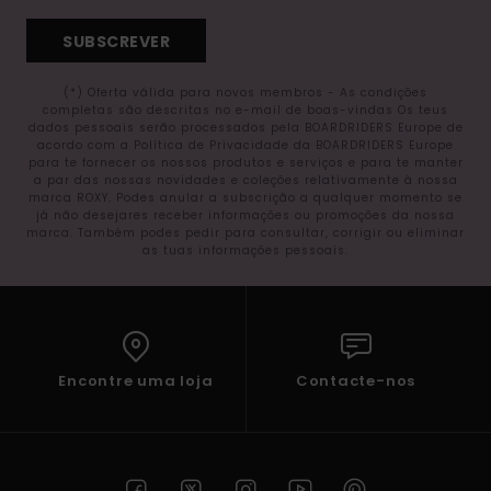
SUBSCREVER
(*) Oferta válida para novos membros - As condições
completas são descritas no e-mail de boas-vindas Os teus
dados pessoais serão processados pela BOARDRIDERS Europe de
acordo com a Política de Privacidade da BOARDRIDERS Europe
para te fornecer os nossos produtos e serviços e para te manter
a par das nossas novidades e coleções relativamente à nossa
marca ROXY. Podes anular a subscrição a qualquer momento se
já não desejares receber informações ou promoções da nossa
marca. Também podes pedir para consultar, corrigir ou eliminar
as tuas informações pessoais.
Encontre uma loja
Contacte-nos