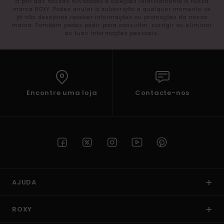
a par das nossas novidades e coleções relativamente à nossa
marca ROXY. Podes anular a subscrição a qualquer momento se
já não desejares receber informações ou promoções da nossa
marca. Também podes pedir para consultar, corrigir ou eliminar
as tuas informações pessoais.
Encontre uma loja
Contacte-nos
AJUDA
ROXY