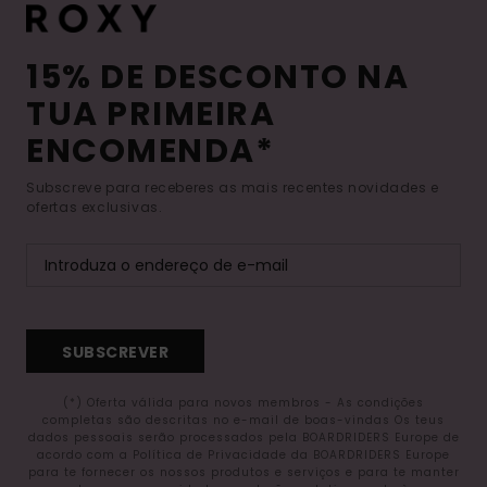
15% DE DESCONTO NA
TUA PRIMEIRA
ENCOMENDA*
Subscreve para receberes as mais recentes novidades e
ofertas exclusivas.
SUBSCREVER
(*) Oferta válida para novos membros - As condições
completas são descritas no e-mail de boas-vindas Os teus
dados pessoais serão processados pela BOARDRIDERS Europe de
acordo com a Política de Privacidade da BOARDRIDERS Europe
para te fornecer os nossos produtos e serviços e para te manter