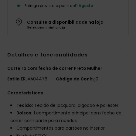
Entrega prevista a partir de
11 Agosto
Fitne
Consulte a disponibilidade na loja
Snow
Selecionar minha loja
Swim
Detalhes e funcionalidades
Carteira com fecho de correr Preto Mulher
Estilo
ERJAA04476
Código de Cor
kvj0
Características
Tecido:
Tecido de jacquard, algodão e poliéster
Bolsos:
1 compartimento principal com fecho de
correr com parte para moedas
Compartimentos para cartões no interior
Bordado ROXY