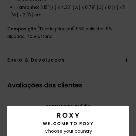
Tamanho:
3.15" [H] x 4.33" [W] x 0.79" [D] / 8 [H] x 11
[W] x 2 [D] cm
Composição
[Tecido principal] 85% poliéster, 8%
algodão, 7% elastano
Envio & Devolucoes
Avaliações dos clientes
Pontuação média
5.0
/5
WELCOME TO ROXY
Choose your country