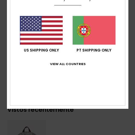
1 compartimento interno para laptop, 2 bolsos
laterais para garrafas.
Alças:
alças de ombro almofadadas ajustáveis
Reforço:
painel traseiro almofadado
Etiqueta da marca:
patch bordado Roxy
Dimensões:
41 cm [H] x 30 cm [L] x 14 cm [P]
Volume:
17,22 l
US SHIPPING ONLY
PT SHIPPING ONLY
Composição
[Tecido principal] 100% poliéster
VIEW ALL COUNTRIES
Envio & Devolucoes
Vistos recentemente