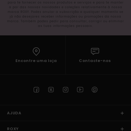
para te fornecer os nossos produtos e serviços e para te manter
a par das nossas novidades e coleções relativamente à nossa
marca ROXY. Podes anular a subscrição a qualquer momento se
já não desejares receber informações ou promoções da nossa
marca. Também podes pedir para consultar, corrigir ou eliminar
as tuas informações pessoais.
Encontre uma loja
Contacte-nos
AJUDA
ROXY