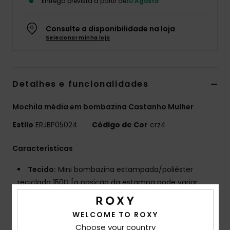
Entrega prevista a partir de
10 Agosto
Fitne
Consulte a disponibilidade na loja
Selecionar minha loja
Snow
Swim
Detalhes e funcionalidades
Mochila média em bombazina Castanho Mulher
Estilo
ERJBP05024
Código de Cor
crz4
Características
Tecido:
Mini bombazina estampada/poliéster
reciclado 150D [a posição da estampa pode variar
ligeiramente]
Compartimentos:
1 compartimento principal com
WELCOME TO ROXY
fecho de correr
Choose your country