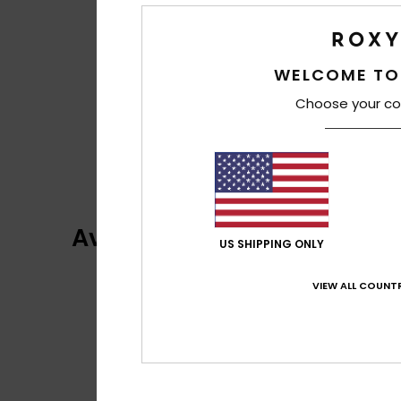
WELCOME TO
Choose your co
Avaliações dos clientes
US SHIPPING ONLY
VIEW ALL COUNTR