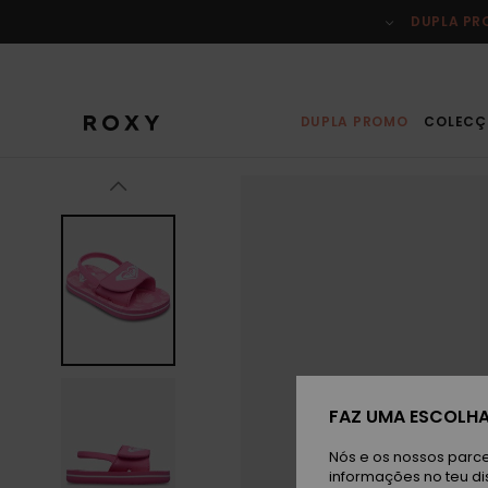
Avançar
para
DUPLA P
a
informação
do
produto
DUPLA PROMO
COLECÇ
FAZ UMA ESCOLHA
Nós e os nossos parce
informações no teu di