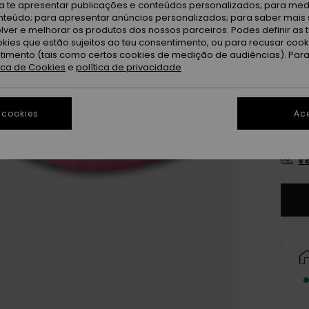
ra te apresentar publicações e conteúdos personalizados; para medi
eúdo; para apresentar anúncios personalizados; para saber mais 
lver e melhorar os produtos dos nossos parceiros. Podes definir as 
okies que estão sujeitos ao teu consentimento, ou para recusar coo
ntimento (tais como certos cookies de medição de audiências). Par
tica de Cookies
e
política de privacidade
21
 cookies
Ace
27
Ve