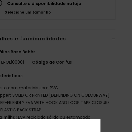
Consulte a disponibilidade na loja
Selecione um tamanho
alhes e funcionalidades
lias Rosa Bebés
o
EROL100001
Código de Cor
fus
terísticas
eito com materiais sem PVC
pper:
SOLID OR PRINTED [DEPENDING ON COLOURWAY]
ER-FRIENDLY EVA WITH HOOK AND LOOP TAPE CLOSURE
 ELASTIC BACK STRAP
almilha:
EVA reciclado sólido ou estampado
pendendo da combinação de cores] com um
ampado gráfico ecológico