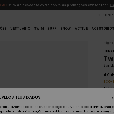
ROMO
25% de desconto extra sobre as promoções existentes*
C
SUSTENTA
ÕES
VESTUÁRIO
SWIM
SURF
SNOW
ACTIVE
ACESSÓRIO
Página 
FIBRA
Tw
Sandá
4.0
ECO-
16,
 PELOS TEUS DADOS
C
Fu
Cor
iros utilizamos cookies ou tecnologia equivalente para armazenar 
spositivo. Esta informação pessoal (como os teus dados de navega