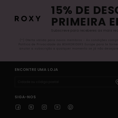
15% DE DE
PRIMEIRA 
Subscreve para receberes as mais rec
(*) Oferta válida para novos membros - As condições comp
Política de Privacidade da BOARDRIDERS Europe para te forn
anular a subscrição a qualquer momento se já não desejare
ENCONTRE UMA LOJA
SIGA-NOS