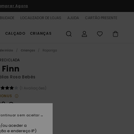
omprar Agora
BILIDADE
LOCALIZADOR DE LOJAS
AJUDA
CARTÃO PRESENTE
S
CALÇADO
CRIANÇAS
de início
Crianças
Rapariga
 RECICLADA
 Finn
lias Rosa Bebés
(1 Avaliações)
BONUS
00 €
ontinuar sem aceitar
chsia
e/ou aceder a
ção e endereço IP)