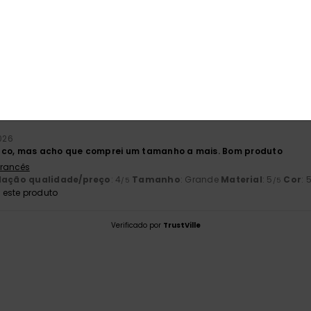
baseado em
1 avaliações verificadas
desde Julho 2026
100% dos nossos clientes recomendam este produto
ção qualidade/preço
Tamanho
Mat
4.0
5
Muito pequeno
Demasiado grande
026
uco, mas acho que comprei um tamanho a mais. Bom produto
 Francês
lação qualidade/preço
: 4
Tamanho
: Grande
Material
: 5
Cor
: 
/5
/5
este produto
Verificado por
TrustVille