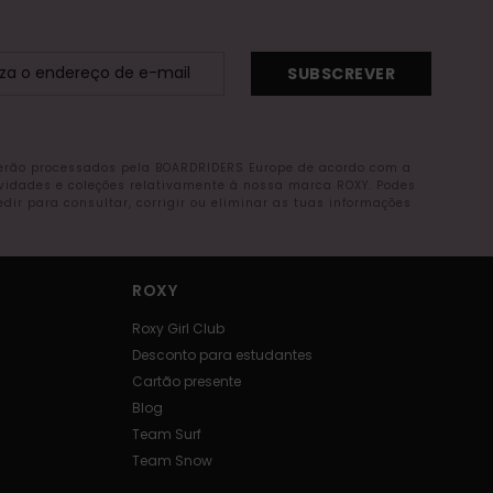
SUBSCREVER
serão processados pela BOARDRIDERS Europe de acordo com a
ovidades e coleções relativamente à nossa marca ROXY. Podes
r para consultar, corrigir ou eliminar as tuas informações
ROXY
Roxy Girl Club
Desconto para estudantes
Cartão presente
Blog
Team Surf
Team Snow