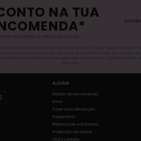
SCONTO NA TUA
ENCOMENDA*
entes novidades e ofertas exclusivas.
letas são descritas no e-mail de boas-vindas Os teus dados pessoais 
ecer os nossos produtos e serviços e para te manter a par das nossas n
s receber informações ou promoções da nossa marca. Também podes pedi
pessoais.
AJUDA
Estado da encomenda
Envio
Fazer uma devolução
Pagamento
Reparações e Garantia
Protecção de dados
FAQ e contato