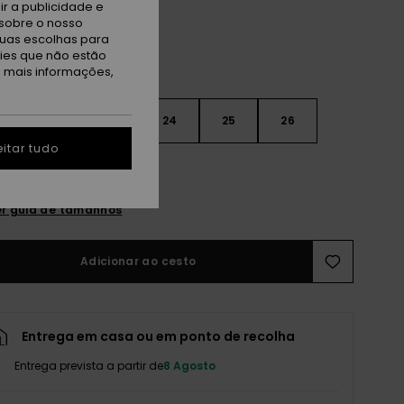
r a publicidade e
sobre o nosso
tuas escolhas para
kies que não estão
a mais informações,
22
23
24
25
26
itar tudo
r guia de tamanhos
Adicionar ao cesto
Entrega em casa ou em ponto de recolha
Entrega prevista a partir de
8 Agosto