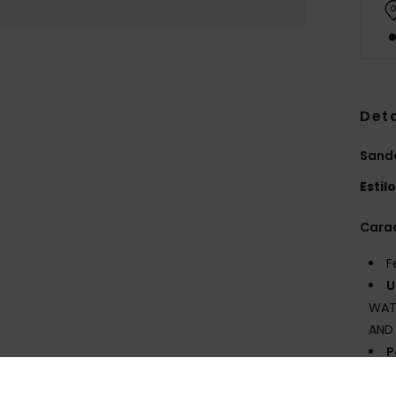
Det
Sandá
Estil
Carac
F
U
WAT
AND
P
[de
est