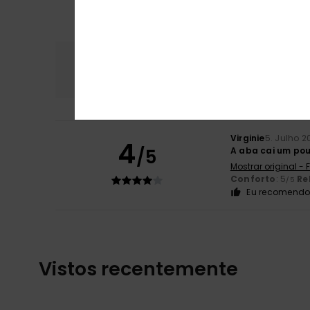
Conforto
Rela
5.0
Virginie
5. Julho 2
4
/5
A aba cai um po
Mostrar original -
Conforto
: 5
Re
/5
Eu recomendo 
Vistos recentemente