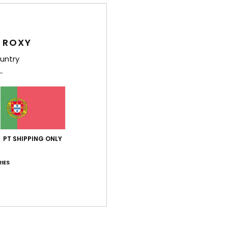
S
Comp
 ROXY
100% p
untry
Env
PT SHIPPING ONLY
IES
Pontuação média
4.0
/5