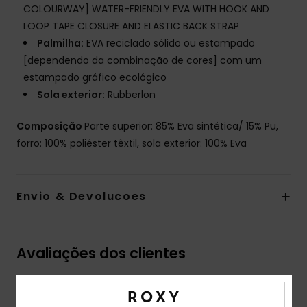
COLOURWAY] WATER-FRIENDLY EVA WITH HOOK AND
LOOP TAPE CLOSURE AND ELASTIC BACK STRAP
Palmilha:
EVA reciclado sólido ou estampado
[dependendo da combinação de cores] com um
estampado gráfico ecológico
Sola exterior:
Rubberlon
Composição
Parte superior: 85% Eva sintética/ 15% Pu,
forro: 100% poliéster têxtil, sola exterior: 100% Eva
Envio & Devolucoes
Avaliações dos clientes
Pontuação média