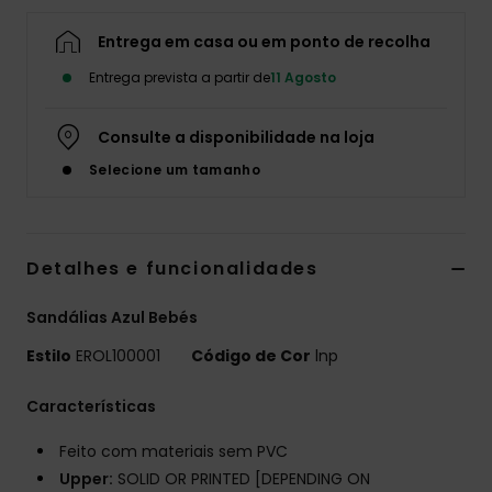
Fitne
Entrega em casa ou em ponto de recolha
Entrega prevista a partir de
11 Agosto
Snow
Consulte a disponibilidade na loja
Swim
Selecione um tamanho
Detalhes e funcionalidades
Sandálias Azul Bebés
Estilo
EROL100001
Código de Cor
lnp
Características
Feito com materiais sem PVC
Upper:
SOLID OR PRINTED [DEPENDING ON