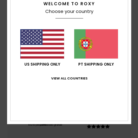
WELCOME TO ROXY
4.0
Choose your country
/5
baseado em
1 avaliações verificadas
desde Julho
2026
100% dos nossos clientes recomendam este
produto
US SHIPPING ONLY
PT SHIPPING ONLY
Conforto
5.0
VIEW ALL COUNTRIES
Relação qualidade/preço
4.0
Tamanho
Material
5.0
Muito pequeno
Demasiado grande