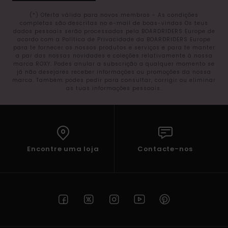
(*) Oferta válida para novos membros - As condições
completas são descritas no e-mail de boas-vindas Os teus
dados pessoais serão processados pela BOARDRIDERS Europe de
acordo com a Política de Privacidade da BOARDRIDERS Europe
para te fornecer os nossos produtos e serviços e para te manter
a par das nossas novidades e coleções relativamente à nossa
marca ROXY. Podes anular a subscrição a qualquer momento se
já não desejares receber informações ou promoções da nossa
marca. Também podes pedir para consultar, corrigir ou eliminar
as tuas informações pessoais.
Encontre uma loja
Contacte-nos