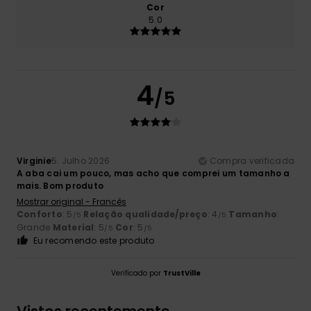
Cor
5.0
4
/5
Virginie
5. Julho 2026
Compra verificada
A aba cai um pouco, mas acho que comprei um tamanho a
mais. Bom produto
Mostrar original - Francês
Conforto
: 5
Relação qualidade/preço
: 4
Tamanho
:
/5
/5
Grande
Material
: 5
Cor
: 5
/5
/5
Eu recomendo este produto
Verificado por
TrustVille