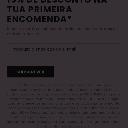
TUA PRIMEIRA
ENCOMENDA*
Subscreve para receberes as mais recentes novidades e
ofertas exclusivas.
SUBSCREVER
(*) Oferta válida para novos membros - As condições
completas são descritas no e-mail de boas-vindas Os teus
dados pessoais serão processados pela BOARDRIDERS Europe de
acordo com a Política de Privacidade da BOARDRIDERS Europe
para te fornecer os nossos produtos e serviços e para te manter
a par das nossas novidades e coleções relativamente à nossa
marca ROXY. Podes anular a subscrição a qualquer momento se
já não desejares receber informações ou promoções da nossa
marca. Também podes pedir para consultar, corrigir ou eliminar
as tuas informações pessoais.