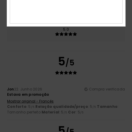
5.0
Muito pequeno
Demasiado grande
Cor
5.0
5
/5
Jon
22. Junho 2026
Compra verificada
Estava em promoção
Mostrar original - Francês
Conforto
: 5
Relação qualidade/preço
: 5
Tamanho
:
/5
/5
Tamanho perfeito
Material
: 5
Cor
: 5
/5
/5
5