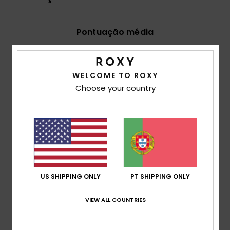
Pontuação média
5.0
/5
WELCOME TO ROXY
Choose your country
baseado em
2 avaliações verificadas
desde Junho
2026
50% dos nossos clientes recomendam este
produto
Conforto
5.0
US SHIPPING ONLY
PT SHIPPING ONLY
Relação qualidade/preço
5.0
VIEW ALL COUNTRIES
Tamanho
Material