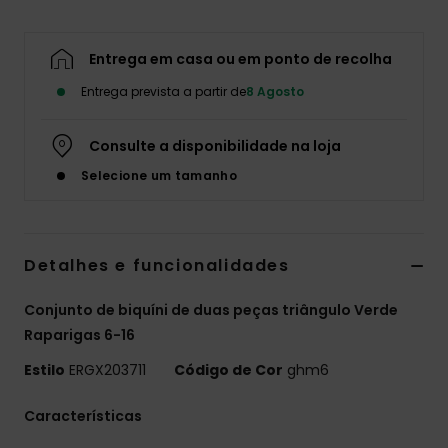
Fitne
Entrega em casa ou em ponto de recolha
Snow
Entrega prevista a partir de
8 Agosto
Consulte a disponibilidade na loja
Swim
Selecione um tamanho
Detalhes e funcionalidades
Conjunto de biquíni de duas peças triângulo Verde
Raparigas 6-16
Estilo
ERGX203711
Código de Cor
ghm6
Características