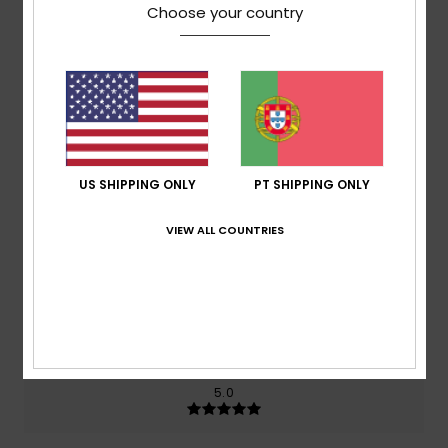
Choose your country
baseado em
1 avaliações verificadas
desde Maio
2026
0% dos nossos clientes recomendam este produto
Conforto
3.0
US SHIPPING ONLY
PT SHIPPING ONLY
Relação qualidade/preço
3.0
VIEW ALL COUNTRIES
Tamanho
Material
5.0
Muito pequeno
Demasiado grande
Cor
5.0