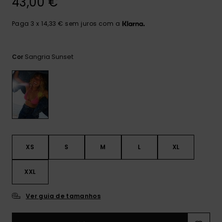
43,00 €
Consultar
as FAQ
CARTÃO PRESENTE
Jumpsuits &
Calça
Malas
Playsuits
Sacos
Paga 3 x 14,33 € sem juros com a
Escol
LISTA DE DESEJO
Fatos
Calções
Acess
Sangria Sunset
Cor
Acess
Snow
Fato 
Saias
Licras
Acess
Neop
XS
S
M
L
XL
Vestu
XXL
Acess
Ver guia de tamanhos
Calç