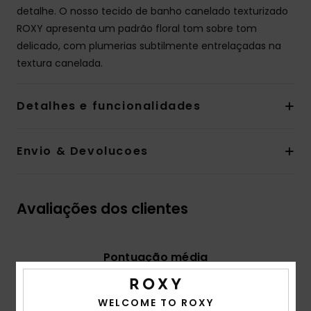
detalhe. O nosso tecido de banho canelado texturizado
ROXY apresenta um padrão floral tom sobre tom
delicado, com plumerias subtilmente entrelaçadas na
textura canelada.
Detalhes e funcionalidades
Envio & Devolucoes
Avaliações dos clientes
Pontuação média
3.0
/5
WELCOME TO ROXY