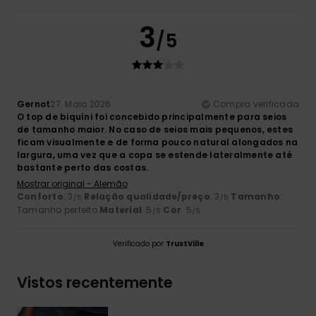
3
/5
Gernot
27. Maio 2026
Compra verificada
O top de biquíni foi concebido principalmente para seios
de tamanho maior. No caso de seios mais pequenos, estes
ficam visualmente e de forma pouco natural alongados na
largura, uma vez que a copa se estende lateralmente até
bastante perto das costas.
Mostrar original - Alemão
Conforto
: 3
Relação qualidade/preço
: 3
Tamanho
:
/5
/5
Tamanho perfeito
Material
: 5
Cor
: 5
/5
/5
Verificado por
TrustVille
Vistos recentemente