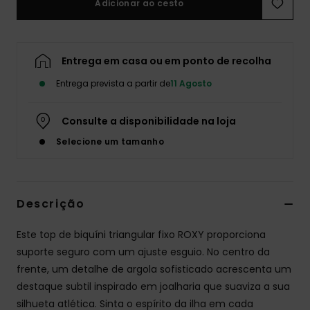
Adicionar ao cesto
Fitne
Entrega em casa ou em ponto de recolha
Snow
Entrega prevista a partir de
11 Agosto
Swim
Consulte a disponibilidade na loja
Selecione um tamanho
Descrição
Este top de biquíni triangular fixo ROXY proporciona
suporte seguro com um ajuste esguio. No centro da
frente, um detalhe de argola sofisticado acrescenta um
destaque subtil inspirado em joalharia que suaviza a sua
silhueta atlética. Sinta o espírito da ilha em cada