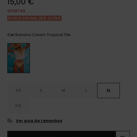
15,00 €
Consultar
as FAQ
CARTÃO PRESENTE
Jumpsuits &
Calça
OFERTAS
Malas
Playsuits
Sacos
DUPLA PROMO 25% EXTRA
Escol
LISTA DE DESEJO
Fatos
Calções
Acess
Banana Cream Tropical Tile
Cor
Acess
Snow
Fato 
Saias
Licras
Acess
Neop
XS
S
M
L
XL
Vestu
XXL
Acess
Ver guia de tamanhos
Calç