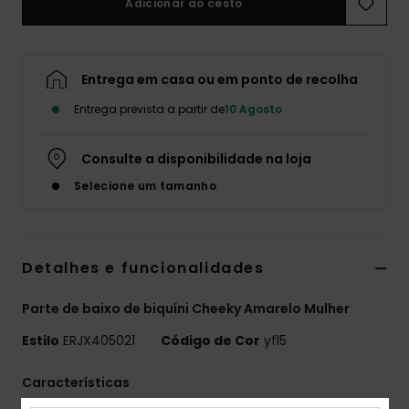
Adicionar ao cesto
Fitne
Entrega em casa ou em ponto de recolha
Snow
Entrega prevista a partir de
10 Agosto
Swim
Consulte a disponibilidade na loja
Selecione um tamanho
Detalhes e funcionalidades
Parte de baixo de biquíni Cheeky Amarelo Mulher
Estilo
ERJX405021
Código de Cor
yfl5
Características