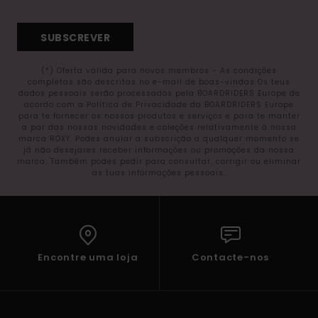
SUBSCREVER
(*) Oferta válida para novos membros - As condições
completas são descritas no e-mail de boas-vindas Os teus
dados pessoais serão processados pela BOARDRIDERS Europe de
acordo com a Política de Privacidade da BOARDRIDERS Europe
para te fornecer os nossos produtos e serviços e para te manter
a par das nossas novidades e coleções relativamente à nossa
marca ROXY. Podes anular a subscrição a qualquer momento se
já não desejares receber informações ou promoções da nossa
marca. Também podes pedir para consultar, corrigir ou eliminar
as tuas informações pessoais.
Encontre uma loja
Contacte-nos