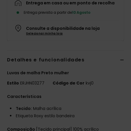
Entrega em casa ou em ponto de recolha
Fitne
Entrega prevista a partir de
10 Agosto
Snow
Consulte a disponibilidade na loja
Selecionar minha loja
Swim
Detalhes e funcionalidades
Luvas de malha Preto mulher
Estilo
ERJHN03277
Código de Cor
kvj0
Características
Tecido:
Malha acrílica
Etiqueta Roxy estilo bandeira
Composição
[Tecido principal] 100% acrílico