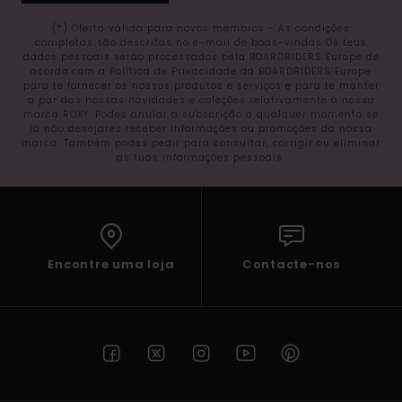
(*) Oferta válida para novos membros - As condições
completas são descritas no e-mail de boas-vindas Os teus
dados pessoais serão processados pela BOARDRIDERS Europe de
acordo com a Política de Privacidade da BOARDRIDERS Europe
para te fornecer os nossos produtos e serviços e para te manter
a par das nossas novidades e coleções relativamente à nossa
marca ROXY. Podes anular a subscrição a qualquer momento se
já não desejares receber informações ou promoções da nossa
marca. Também podes pedir para consultar, corrigir ou eliminar
as tuas informações pessoais.
Encontre uma loja
Contacte-nos