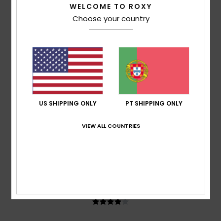
WELCOME TO ROXY
4.5
Choose your country
Relação qualidade/preço
4.5
Tamanho
Material
4.0
Muito pequeno
Demasiado grande
US SHIPPING ONLY
PT SHIPPING ONLY
Cor
VIEW ALL COUNTRIES
5.0
4
/5