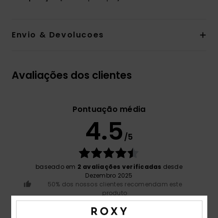
Envio & Devolucoes
Avaliações dos clientes
Pontuação média
4.5
/5
baseado em
2 avaliações verificadas
desde
Dezembro 2025
50% dos nossos clientes recomendam este
produto
Conforto