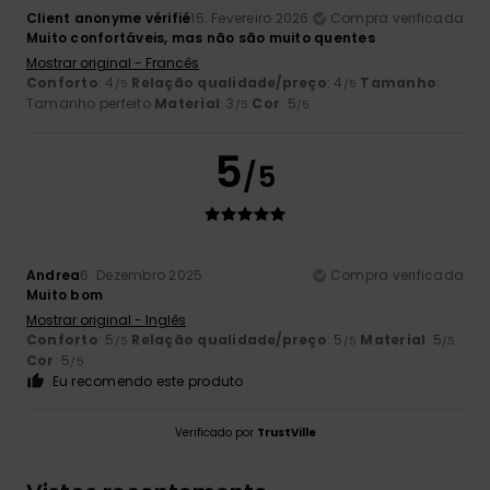
Client anonyme vérifié
15. Fevereiro 2026
Compra verificada
Muito confortáveis, mas não são muito quentes
Mostrar original - Francês
Conforto
: 4
Relação qualidade/preço
: 4
Tamanho
:
/5
/5
Tamanho perfeito
Material
: 3
Cor
: 5
/5
/5
5
/5
Andrea
6. Dezembro 2025
Compra verificada
Muito bom
Mostrar original - Inglês
Conforto
: 5
Relação qualidade/preço
: 5
Material
: 5
/5
/5
/5
Cor
: 5
/5
Eu recomendo este produto
Verificado por
TrustVille