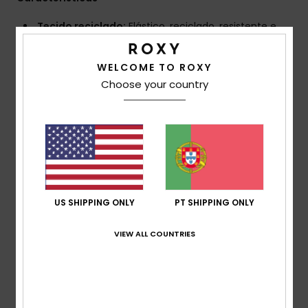
Tecido reciclado:
Elástico, reciclado, resistente e
suave
Corte:
Design cintado
WELCOME TO ROXY
Logótipo ROXY bordado
Choose your country
O aspeto do produto pode diferir consoante a
colocação do estampado
A parte inferior do corpo apresenta um estampado
total vibrante, repleto de energia, ao passo que a parte
superior do corpo e as mangas permanecem
elegantes e sólidas para manter o visual limpo e
focado
US SHIPPING ONLY
PT SHIPPING ONLY
Uma faixa contrastante estampada na cintura cria
um contraste visual marcante, esculpindo a silhueta e
VIEW ALL COUNTRIES
adicionando um toque desportivo
Descarregar a
Declaração de Conformidade
Composição
[Tecido principal] 85% poliéster reciclado,