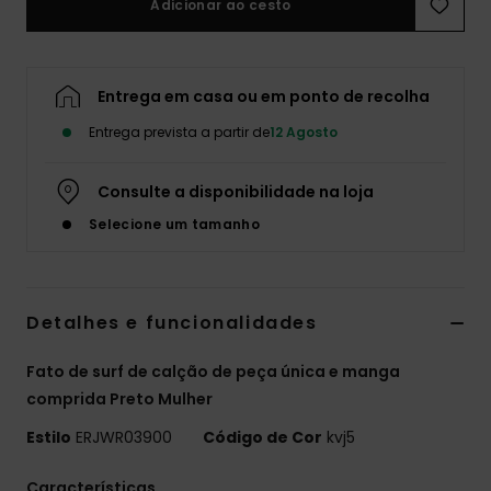
Adicionar ao cesto
Fitne
Entrega em casa ou em ponto de recolha
Snow
Entrega prevista a partir de
12 Agosto
Swim
Consulte a disponibilidade na loja
Selecione um tamanho
Detalhes e funcionalidades
Fato de surf de calção de peça única e manga
comprida Preto Mulher
Estilo
ERJWR03900
Código de Cor
kvj5
Características