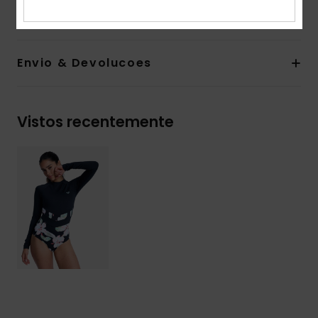
15% elastano
Envio & Devolucoes
Vistos recentemente