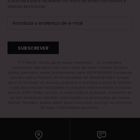
Subscreve para receberes as mais recentes novidades e
ofertas exclusivas.
SUBSCREVER
(*) Oferta válida para novos membros - As condições
completas são descritas no e-mail de boas-vindas Os teus
dados pessoais serão processados pela BOARDRIDERS Europe de
acordo com a Política de Privacidade da BOARDRIDERS Europe
para te fornecer os nossos produtos e serviços e para te manter
a par das nossas novidades e coleções relativamente à nossa
marca ROXY. Podes anular a subscrição a qualquer momento se
já não desejares receber informações ou promoções da nossa
marca. Também podes pedir para consultar, corrigir ou eliminar
as tuas informações pessoais.