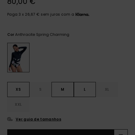
80,00 €
Consultar
as FAQ
CARTÃO PRESENTE
Jumpsuits &
Calça
Malas
Playsuits
Sacos
Paga 3 x 26,67 € sem juros com a
Escol
LISTA DE DESEJO
Fatos
Calções
Acess
Anthracite Spring Charming
Cor
Acess
Snow
Fato 
Saias
Licras
Acess
Neop
XS
S
M
L
XL
Vestu
XXL
Acess
Ver guia de tamanhos
Calç