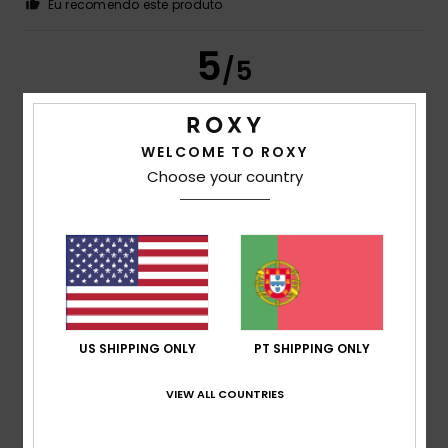
Eu recomendo este produto
5
/5
WELCOME TO ROXY
Sarai
8. Junho 2026
Compra verificada
Choose your country
Colorida
Mostrar original - Castelhano
Conforto
: 5
Relação qualidade/preço
: 5
Tamanho
:
/5
/5
Tamanho perfeito
Material
: 5
Cor
: 5
/5
/5
5
/5
US SHIPPING ONLY
PT SHIPPING ONLY
VIEW ALL COUNTRIES
Marie
5. Junho 2026
Compra verificada
Topo
Mostrar original - Francês