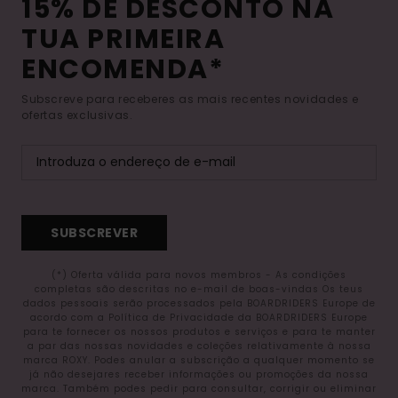
15% DE DESCONTO NA
TUA PRIMEIRA
ENCOMENDA*
Subscreve para receberes as mais recentes novidades e
ofertas exclusivas.
SUBSCREVER
(*) Oferta válida para novos membros - As condições
completas são descritas no e-mail de boas-vindas Os teus
dados pessoais serão processados pela BOARDRIDERS Europe de
acordo com a Política de Privacidade da BOARDRIDERS Europe
para te fornecer os nossos produtos e serviços e para te manter
a par das nossas novidades e coleções relativamente à nossa
marca ROXY. Podes anular a subscrição a qualquer momento se
já não desejares receber informações ou promoções da nossa
marca. Também podes pedir para consultar, corrigir ou eliminar