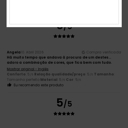
Conforto
: 5
Relação qualidade/preço
: 5
Tamanho
:
/5
/5
Tamanho perfeito
Material
: 5
Cor
: 5
/5
/5
5
/5
Angela
10. Abril 2026
Compra verificada
Há muito tempo que andava à procura de um destes...
adoro a combinação de cores, que fica bem com tudo.
Mostrar original - Inglês
Conforto
: 5
Relação qualidade/preço
: 5
Tamanho
:
/5
/5
Tamanho perfeito
Material
: 5
Cor
: 5
/5
/5
Eu recomendo este produto
5
/5