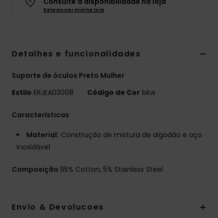
Consulte a disponibilidade na loja
Selecionar minha loja
Fitne
Snow
Detalhes e funcionalidades
Swim
Suporte de óculos Preto Mulher
Estilo
ERJEA03008
Código de Cor
bkw
Características
Material:
Construção de mistura de algodão e aço
inoxidável
Composição
95% Cotton, 5% Stainless Steel
Envio & Devolucoes