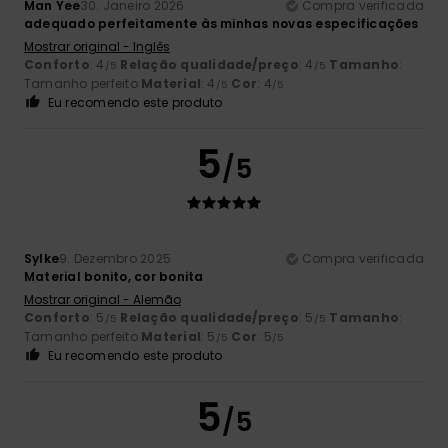
Man Yee
30. Janeiro 2026
Compra verificada
adequado perfeitamente às minhas novas especificações
Mostrar original - Inglês
Conforto
: 4
Relação qualidade/preço
: 4
Tamanho
:
/5
/5
Tamanho perfeito
Material
: 4
Cor
: 4
/5
/5
Eu recomendo este produto
5
/5
Sylke
9. Dezembro 2025
Compra verificada
Material bonito, cor bonita
Mostrar original - Alemão
Conforto
: 5
Relação qualidade/preço
: 5
Tamanho
:
/5
/5
Tamanho perfeito
Material
: 5
Cor
: 5
/5
/5
Eu recomendo este produto
5
/5