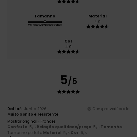
Tamanho
Material
4.9
Muito pequeno
Demasiado grande
Cor
4.9
5
/5
Dalila
8. Junho 2026
Compra verificada
Muito bonito e resistente!
Mostrar original - Francês
Conforto
: 5
Relação qualidade/preço
: 5
Tamanho
:
/5
/5
Tamanho perfeito
Material
: 5
Cor
: 5
/5
/5