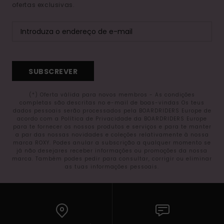
ofertas exclusivas.
SUBSCREVER
(*) Oferta válida para novos membros - As condições
completas são descritas no e-mail de boas-vindas Os teus
dados pessoais serão processados pela BOARDRIDERS Europe de
acordo com a Política de Privacidade da BOARDRIDERS Europe
para te fornecer os nossos produtos e serviços e para te manter
a par das nossas novidades e coleções relativamente à nossa
marca ROXY. Podes anular a subscrição a qualquer momento se
já não desejares receber informações ou promoções da nossa
marca. Também podes pedir para consultar, corrigir ou eliminar
as tuas informações pessoais.