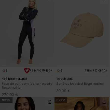
Fitne
Snow
Swim
3
6
PRIMALOFT® BIO™
FIBRA RECICLADA
4/3 Rise Natural
Toadstool
Fato de surf com fecho no peito
Boné de basebol Bege mulher
Roxo mulher
30,00 €
270,00 €
NOVO
NOVO