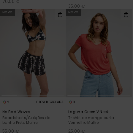
70,00 €
35,00 €
NOVO
NOVO
2
3
FIBRA RECICLADA
No Bad Waves
Laguna Green V Neck
Boardshorts/Calções de
T-shirt de manga curta
banho Preto Mulher
Vermelho Mulher
55,00 €
25,00 €