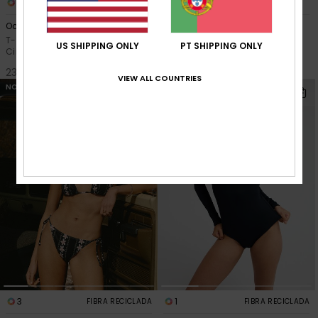
8
1
FIBRA RECICLADA
Ocean Road Art
Neon Drift
T-shirt de manga curta
Jaqueta de motociclista
US SHIPPING ONLY
PT SHIPPING ONLY
Cinzento mulher
Castanho Mulher
23,00 €
140,00 €
VIEW ALL COUNTRIES
NOVO
NOVO
3
1
FIBRA RECICLADA
FIBRA RECICLADA