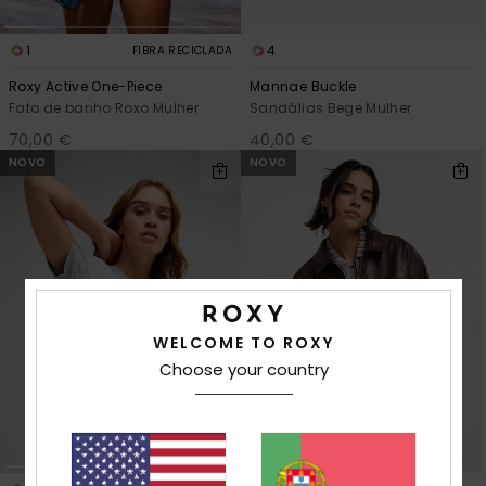
1
4
FIBRA RECICLADA
Roxy Active One-Piece
Mannae Buckle
Fato de banho Roxo Mulher
Sandálias Bege Mulher
70,00 €
40,00 €
NOVO
NOVO
WELCOME TO ROXY
Choose your country