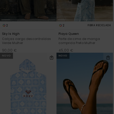
2
2
FIBRA RECICLADA
Sky Is High
Playa Queen
Calças cargo descontraídas
Parte de cima de manga
Verde Mulher
comprida Preto Mulher
90,00 €
45,00 €
NOVO
NOVO