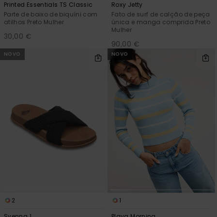
Printed Essentials TS Classic
Roxy Jetty
Parte de baixo de biquíni com
Fato de surf de calção de peça
atilhos Preto Mulher
única e manga comprida Preto
Mulher
30,00 €
90,00 €
NOVO
NOVO
2
1
Syenna 1
Playa Morning