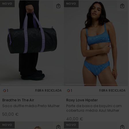
Consultar
NOVO
NOVO
as FAQ
CARTÃO PRESENTE
Jumpsuits &
Calça
Malas
Playsuits
Sacos
Escol
LISTA DE DESEJO
Fatos
Calções
Acess
Acess
Snow
Fato 
Saias
Licras
Acess
Neop
Vestu
1
1
FIBRA RECICLADA
FIBRA RECICLADA
Breathe In The Air
Roxy Love Hipster
Acess
Saco duffle médio Preto Mulher
Parte de baixo de biquíni com
cobertura média Azul Mulher
50,00 €
40,00 €
Calç
NOVO
NOVO