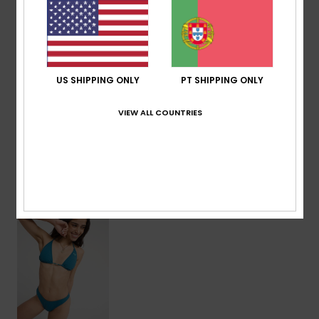
valorizada por um bordado ROXY signature, faz dele um
essencial versátil.
Detalhes e funcionalidades
US SHIPPING ONLY
PT SHIPPING ONLY
VIEW ALL COUNTRIES
Envio & Devolucoes
Vistos recentemente