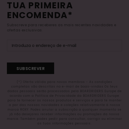
TUA PRIMEIRA
ENCOMENDA*
Subscreve para receberes as mais recentes novidades e
ofertas exclusivas.
SUBSCREVER
(*) Oferta válida para novos membros - As condições
completas são descritas no e-mail de boas-vindas Os teus
dados pessoais serão processados pela BOARDRIDERS Europe de
acordo com a Política de Privacidade da BOARDRIDERS Europe
para te fornecer os nossos produtos e serviços e para te manter
a par das nossas novidades e coleções relativamente à nossa
marca ROXY. Podes anular a subscrição a qualquer momento se
já não desejares receber informações ou promoções da nossa
marca. Também podes pedir para consultar, corrigir ou eliminar
as tuas informações pessoais.