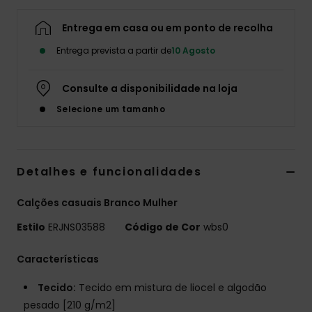
Fitne
Entrega em casa ou em ponto de recolha
Entrega prevista a partir de
10 Agosto
Snow
Consulte a disponibilidade na loja
Swim
Selecione um tamanho
Detalhes e funcionalidades
Calções casuais Branco Mulher
Estilo
ERJNS03588
Código de Cor
wbs0
Características
Tecido:
Tecido em mistura de liocel e algodão
pesado [210 g/m2]