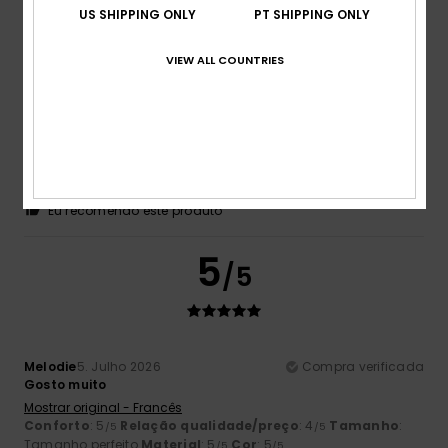
5
US SHIPPING ONLY
PT SHIPPING ONLY
/5
VIEW ALL COUNTRIES
Kat
6. Julho 2026
Compra verificada
Calções confortáveis
Mostrar original - Italiano
Conforto
: 5
Relação qualidade/preço
: 5
Tamanho
:
/5
/5
Tamanho perfeito
Material
: 5
Cor
: 5
/5
/5
Eu recomendo este produto
5
/5
Melodie
5. Julho 2026
Compra verificada
Gosto muito
Mostrar original - Francês
Conforto
: 5
Relação qualidade/preço
: 4
Tamanho
:
/5
/5
Tamanho perfeito
Material
: 5
Cor
: 5
/5
/5