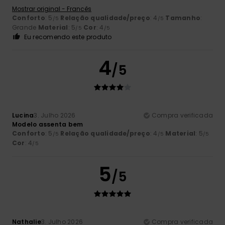
Mostrar original - Francês
Conforto
: 5
Relação qualidade/preço
: 4
Tamanho
:
/5
/5
Grande
Material
: 5
Cor
: 4
/5
/5
Eu recomendo este produto
4
/5
Lucina
3. Julho 2026
Compra verificada
Modelo assenta bem
Conforto
: 5
Relação qualidade/preço
: 4
Material
: 5
/5
/5
/5
Cor
: 4
/5
5
/5
Nathalie
3. Julho 2026
Compra verificada