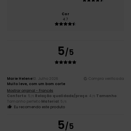
Cor
4.7
5
/5
Marie Helene
10. Julho 2026
Compra verificada
Muito leve, com um bom corte
Mostrar original - Francês
Conforto
: 5
Relação qualidade/preço
: 4
Tamanho
:
/5
/5
Tamanho perfeito
Material
: 5
/5
Eu recomendo este produto
5
/5