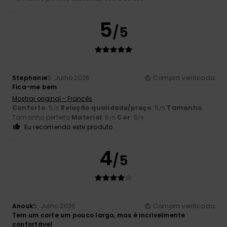
5
/5
Stephanie
5. Julho 2026
Compra verificada
Fica-me bem
Mostrar original - Francês
Conforto
: 5
Relação qualidade/preço
: 5
Tamanho
:
/5
/5
Tamanho perfeito
Material
: 5
Cor
: 5
/5
/5
Eu recomendo este produto
4
/5
Anouk
5. Julho 2026
Compra verificada
Tem um corte um pouco largo, mas é incrivelmente
confortável