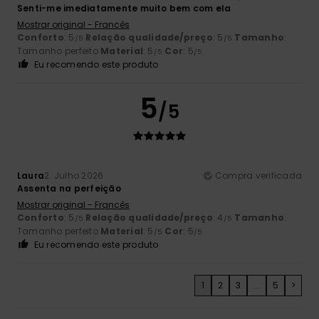
Senti-me imediatamente muito bem com ela
Mostrar original - Francês
Conforto
: 5
Relação qualidade/preço
: 5
Tamanho
:
/5
/5
Tamanho perfeito
Material
: 5
Cor
: 5
/5
/5
Eu recomendo este produto
5
/5
Laura
2. Julho 2026
Compra verificada
Assenta na perfeição
Mostrar original - Francês
Conforto
: 5
Relação qualidade/preço
: 4
Tamanho
:
/5
/5
Tamanho perfeito
Material
: 5
Cor
: 5
/5
/5
Eu recomendo este produto
1
2
3
...
5
>