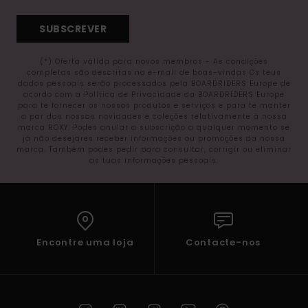
SUBSCREVER
(*) Oferta válida para novos membros - As condições
completas são descritas no e-mail de boas-vindas Os teus
dados pessoais serão processados pela BOARDRIDERS Europe de
acordo com a Política de Privacidade da BOARDRIDERS Europe
para te fornecer os nossos produtos e serviços e para te manter
a par das nossas novidades e coleções relativamente à nossa
marca ROXY. Podes anular a subscrição a qualquer momento se
já não desejares receber informações ou promoções da nossa
marca. Também podes pedir para consultar, corrigir ou eliminar
as tuas informações pessoais.
Encontre uma loja
Contacte-nos