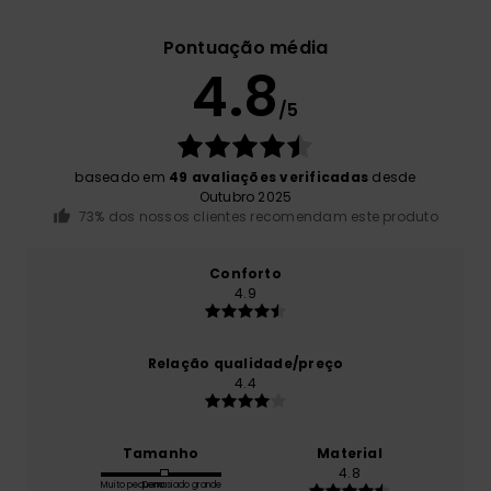
Pontuação média
4.8
/5
baseado em
49 avaliações verificadas
desde
Outubro 2025
73% dos nossos clientes recomendam este produto
Conforto
4.9
Relação qualidade/preço
4.4
Tamanho
Material
4.8
Muito pequeno
Demasiado grande