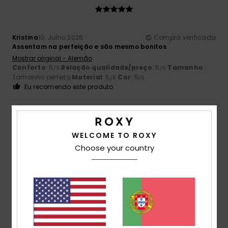
Kristina
10. Julho 2026
Compra verificada
Assentam na perfeição e são mesmo bonitos
Mostrar original - Alemão
Conforto
: 5
Relação qualidade/preço
: 5
Tamanho
:
/5
/5
Tamanho perfeito
Material
: 5
Cor
: 5
/5
/5
Eu recomendo este produto
5
/5
WELCOME TO ROXY
Choose your country
Virginie
9. Julho 2026
Compra verificada
Agradável à vista
Mostrar original - Francês
Conforto
: 5
Relação qualidade/preço
: 5
Tamanho
:
/5
/5
Tamanho perfeito
Material
: 5
Cor
: 5
/5
/5