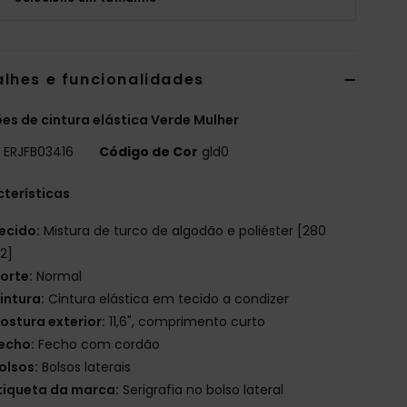
alhes e funcionalidades
es de cintura elástica Verde Mulher
o
ERJFB03416
Código de Cor
gld0
terísticas
ecido:
Mistura de turco de algodão e poliéster [280
2]
orte:
Normal
intura:
Cintura elástica em tecido a condizer
ostura exterior:
11,6", comprimento curto
echo:
Fecho com cordão
olsos:
Bolsos laterais
tiqueta da marca:
Serigrafia no bolso lateral