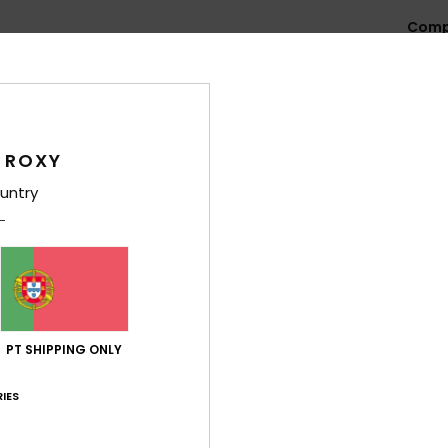
Comp
Env
 ROXY
untry
Pontuação média
4.3
/5
PT SHIPPING ONLY
baseado em
3 avaliações verificadas
desde Maio 2026
IES
33% dos nossos clientes recomendam este produto