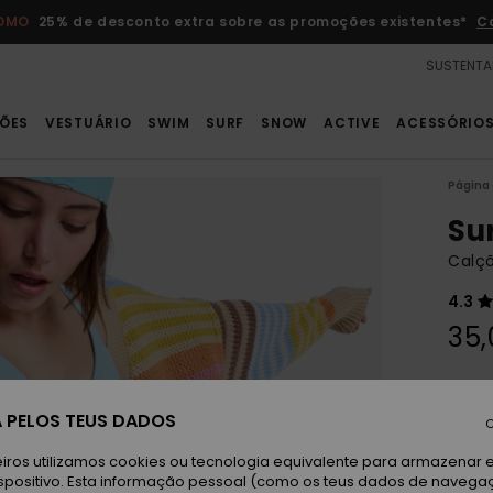
ROMO
25% de desconto extra sobre as promoções existentes*
C
SUSTENTA
ÕES
VESTUÁRIO
SWIM
SURF
SNOW
ACTIVE
ACESSÓRIO
Página 
Su
Calçõ
4.3
35,
Paga 3
 PELOS TEUS DADOS
C
Oi
Cor
iros utilizamos cookies ou tecnologia equivalente para armazenar 
spositivo. Esta informação pessoal (como os teus dados de navega