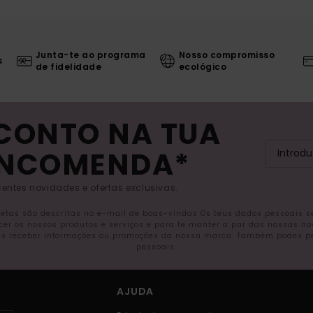
Junta-te ao programa
Nosso compromisso
s
de fidelidade
ecológico
SCONTO NA TUA
ENCOMENDA*
entes novidades e ofertas exclusivas.
letas são descritas no e-mail de boas-vindas Os teus dados pessoais 
ecer os nossos produtos e serviços e para te manter a par das nossas n
s receber informações ou promoções da nossa marca. Também podes pedi
pessoais.
AJUDA