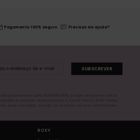
Pagamento 100% seguro
Precisas de ajuda?
SUBSCREVER
serão processados pela BOARDRIDERS Europe de acordo com a
ovidades e coleções relativamente à nossa marca ROXY. Podes
r para consultar, corrigir ou eliminar as tuas informações
ROXY