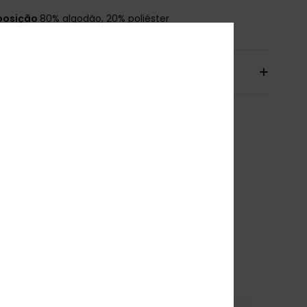
osição
80% algodão, 20% poliéster
io & Devolucoes