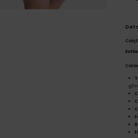
Det
Calçõ
Estil
Carac
T
g/m
C
C
C
F
B
E