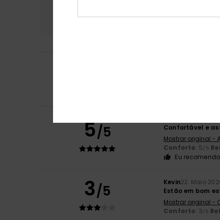
Conforto
Rela
4.3
5
Raquel
21. Junho 
/5
Porque este tipo 
Mostrar original -
Conforto
: 5
Re
/5
Franziska
4. Junh
5
/5
Confortável e as
Mostrar original -
Conforto
: 5
Re
/5
Eu recomendo 
3
Kevin
22. Maio 202
/5
Estão em bom est
Mostrar original -
Conforto
: 3
Re
/5