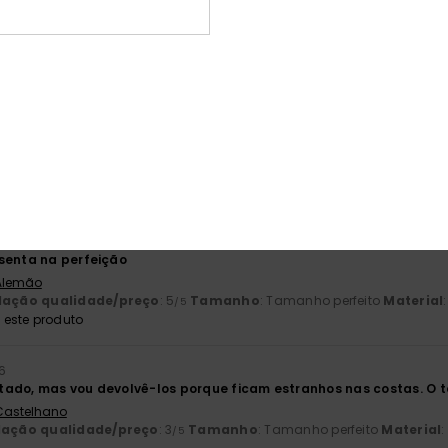
ção qualidade/preço
Tamanho
Mat
4.3
4
Muito pequeno
Demasiado grande
2026
de cinto é fácil de colocar e tirar
 Castelhano
lação qualidade/preço
: 5
Tamanho
: Tamanho perfeito
Material
/5
o 2026
senta na perfeição
 Alemão
lação qualidade/preço
: 5
Tamanho
: Tamanho perfeito
Material
/5
este produto
6
ado, mas vou devolvê-los porque ficam estranhos nas costas. O t
 Castelhano
lação qualidade/preço
: 3
Tamanho
: Tamanho perfeito
Material
:
/5