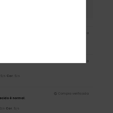
erial
Cor
.3
5.0
Compra verificada
: 5
Cor
: 5
/5
/5
Compra verificada
: 5
Cor
: 5
/5
/5
Compra verificada
ecido é normal.
 3
Cor
: 5
/5
/5