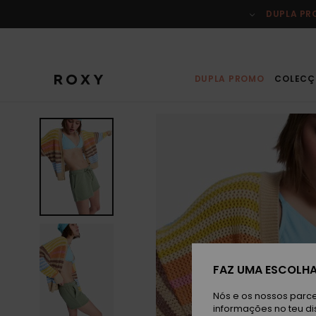
Avançar
para
DUPLA P
a
informação
do
produto
DUPLA PROMO
COLECÇ
FAZ UMA ESCOLHA
Nós e os nossos parce
informações no teu di