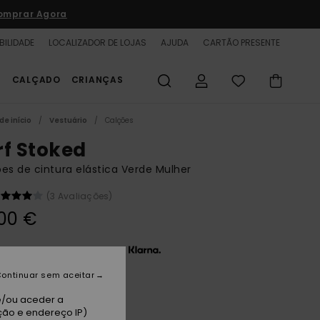
omprar Agora
BILIDADE
LOCALIZADOR DE LOJAS
AJUDA
CARTÃO PRESENTE
S
CALÇADO
CRIANÇAS
de início
Vestuário
Calções
rf Stoked
es de cintura elástica Verde Mulher
(3 Avaliações)
00 €
 x 11,67 € sem juros com a
ontinuar sem aceitar
l Green
e/ou aceder a
ção e endereço IP)