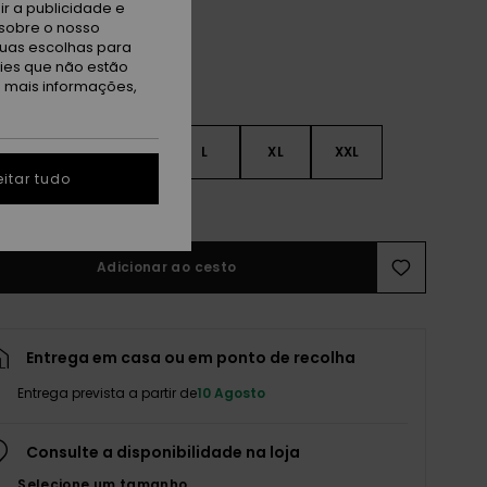
r a publicidade e
sobre o nosso
tuas escolhas para
kies que não estão
a mais informações,
S
S
M
L
XL
XXL
itar tudo
r guia de tamanhos
Adicionar ao cesto
Entrega em casa ou em ponto de recolha
Entrega prevista a partir de
10 Agosto
Consulte a disponibilidade na loja
Selecione um tamanho