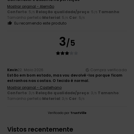
Mostrar original - Alemão
Conforto
: 5
Relação qualidade/preço
: 5
Tamanho
:
/5
/5
Tamanho perfeito
Material
: 5
Cor
: 5
/5
/5
Eu recomendo este produto
3
/5
Kevin
22. Maio 2026
Compra verificada
Estão em bom estado, mas vou devolvê-los porque ficam
estranhos nas costas. O tecido é normal.
Mostrar original - Castelhano
Conforto
: 3
Relação qualidade/preço
: 3
Tamanho
:
/5
/5
Tamanho perfeito
Material
: 3
Cor
: 5
/5
/5
Verificado por
TrustVille
Vistos recentemente