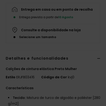
Fitne
Entrega em casa ou em ponto de recolha
Entrega prevista a partir de
10 Agosto
Snow
Consulte a disponibilidade na loja
Swim
Selecione um tamanho
Detalhes e funcionalidades
Calções de cintura elástica Preto Mulher
Estilo
ERJFB03416
Código de Cor
kvj0
Características
Tecido:
Mistura de turco de algodão e poliéster [280
g/m2]