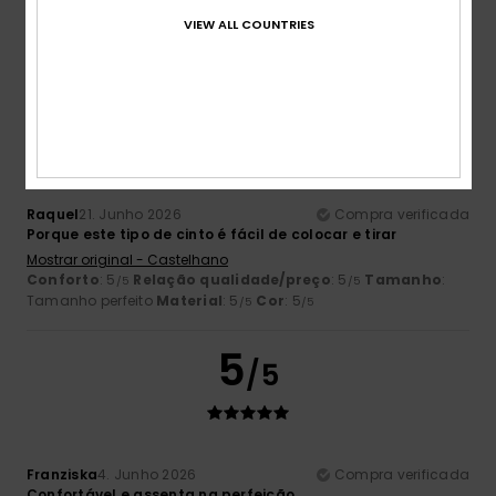
VIEW ALL COUNTRIES
5
/5
Raquel
21. Junho 2026
Compra verificada
Porque este tipo de cinto é fácil de colocar e tirar
Mostrar original - Castelhano
Conforto
: 5
Relação qualidade/preço
: 5
Tamanho
:
/5
/5
Tamanho perfeito
Material
: 5
Cor
: 5
/5
/5
5
/5
Franziska
4. Junho 2026
Compra verificada
Confortável e assenta na perfeição