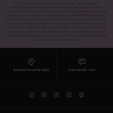
(*) Oferta válida para novos membros - As condições
completas são descritas no e-mail de boas-vindas Os teus
dados pessoais serão processados pela BOARDRIDERS Europe de
acordo com a Política de Privacidade da BOARDRIDERS Europe
para te fornecer os nossos produtos e serviços e para te manter
a par das nossas novidades e coleções relativamente à nossa
marca ROXY. Podes anular a subscrição a qualquer momento se
já não desejares receber informações ou promoções da nossa
marca. Também podes pedir para consultar, corrigir ou eliminar
as tuas informações pessoais.
Encontre uma loja
Contacte-nos