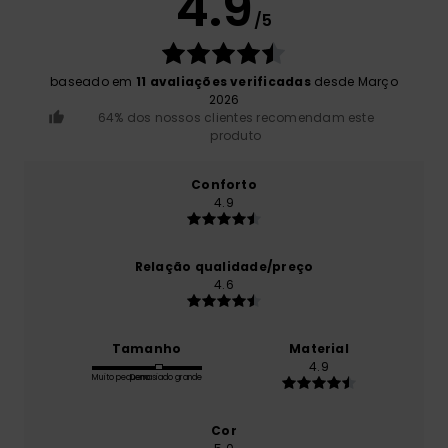
4.9
/5
baseado em
11 avaliações verificadas
desde Março
2026
64% dos nossos clientes recomendam este
produto
Conforto
4.9
Relação qualidade/preço
4.6
Tamanho
Material
4.9
Muito pequeno
Demasiado grande
Cor