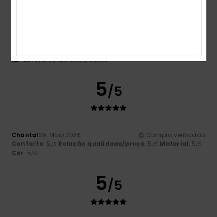
Marina
14. Junho 2026
Compra verificada
Bonito e confortável
Mostrar original - Francês
Conforto
: 5
Relação qualidade/preço
: 5
Tamanho
:
/5
/5
Tamanho perfeito
Material
: 5
Cor
: 5
/5
/5
Eu recomendo este produto
5
/5
Chantal
29. Maio 2026
Compra verificada
Conforto
: 5
Relação qualidade/preço
: 5
Material
: 5
/5
/5
/5
Cor
: 5
/5
5
/5