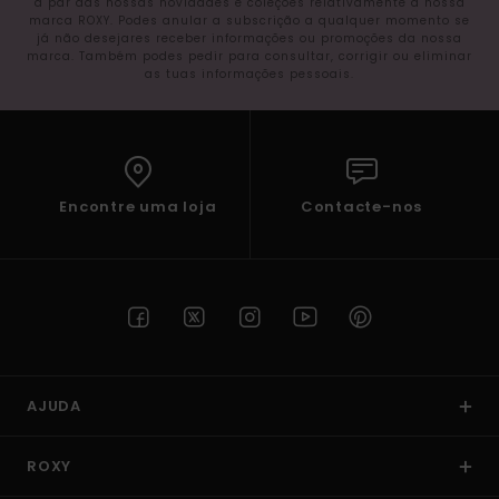
a par das nossas novidades e coleções relativamente à nossa
marca ROXY. Podes anular a subscrição a qualquer momento se
já não desejares receber informações ou promoções da nossa
marca. Também podes pedir para consultar, corrigir ou eliminar
as tuas informações pessoais.
Encontre uma loja
Contacte-nos
AJUDA
ROXY