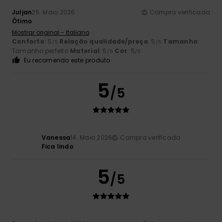
Juljan
25. Maio 2026
Compra verificada
Ótimo
Mostrar original - Italiano
Conforto
: 5
Relação qualidade/preço
: 5
Tamanho
:
/5
/5
Tamanho perfeito
Material
: 5
Cor
: 5
/5
/5
Eu recomendo este produto
5
/5
Vanessa
14. Maio 2026
Compra verificada
Fica lindo
5
/5