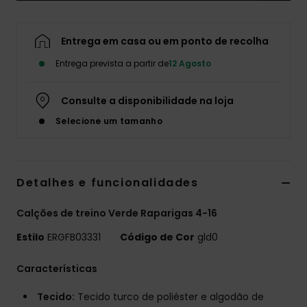
Fitne
Entrega em casa ou em ponto de recolha
Snow
Entrega prevista a partir de
12 Agosto
Consulte a disponibilidade na loja
Swim
Selecione um tamanho
Detalhes e funcionalidades
Calções de treino Verde Raparigas 4-16
Estilo
ERGFB03331
Código de Cor
gld0
Características
Tecido:
Tecido turco de poliéster e algodão de