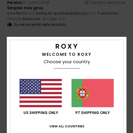
Pereira
23. Junho 2026
Compra verificada
Simples mas giros
Conforto
: 4
Relação qualidade/preço
: 3
Tamanho
:
/5
/5
Grande
Material
: 4
Cor
: 5
/5
/5
Eu recomendo este produto
5
/5
WELCOME TO ROXY
Choose your country
ELENA
21. Junho 2026
Compra verificada
Muito confortável
Mostrar original - Castelhano
Conforto
: 5
Relação qualidade/preço
: 5
Tamanho
:
/5
/5
Tamanho perfeito
Material
: 5
Cor
: 5
/5
/5
5
/5
US SHIPPING ONLY
PT SHIPPING ONLY
VIEW ALL COUNTRIES