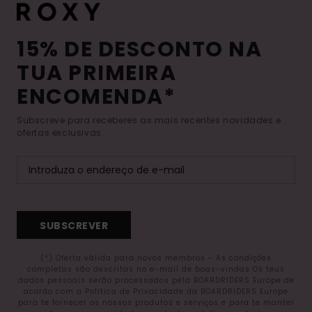
15% DE DESCONTO NA
TUA PRIMEIRA
ENCOMENDA*
Subscreve para receberes as mais recentes novidades e
ofertas exclusivas.
SUBSCREVER
(*) Oferta válida para novos membros - As condições
completas são descritas no e-mail de boas-vindas Os teus
dados pessoais serão processados pela BOARDRIDERS Europe de
acordo com a Política de Privacidade da BOARDRIDERS Europe
para te fornecer os nossos produtos e serviços e para te manter