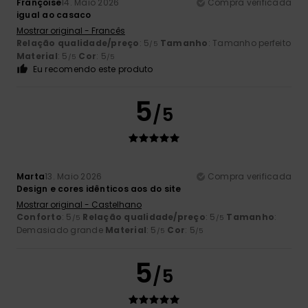
Françoise
14. Maio 2026
Compra verificada
igual ao casaco
Mostrar original - Francês
Relação qualidade/preço
: 5
Tamanho
: Tamanho perfeito
/5
Material
: 5
Cor
: 5
/5
/5
Eu recomendo este produto
5
/5
Marta
13. Maio 2026
Compra verificada
Design e cores idênticos aos do site
Mostrar original - Castelhano
Conforto
: 5
Relação qualidade/preço
: 5
Tamanho
:
/5
/5
Demasiado grande
Material
: 5
Cor
: 5
/5
/5
5
/5