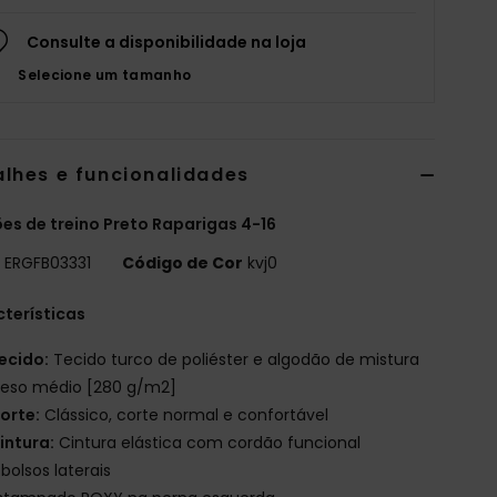
Consulte a disponibilidade na loja
Selecione um tamanho
alhes e funcionalidades
es de treino Preto Raparigas 4-16
o
ERGFB03331
Código de Cor
kvj0
terísticas
ecido:
Tecido turco de poliéster e algodão de mistura
peso médio [280 g/m2]
orte:
Clássico, corte normal e confortável
intura:
Cintura elástica com cordão funcional
 bolsos laterais