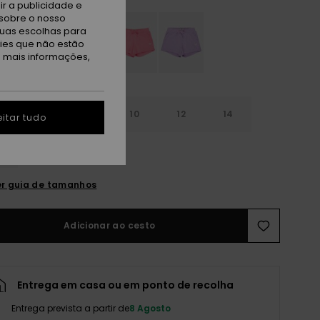
r a publicidade e
sobre o nosso
tuas escolhas para
kies que não estão
a mais informações,
6
8
10
12
14
itar tudo
r guia de tamanhos
Adicionar ao cesto
Entrega em casa ou em ponto de recolha
Entrega prevista a partir de
8 Agosto