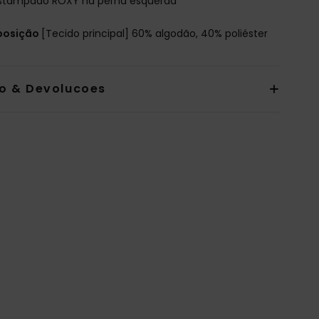
stampado ROXY na perna esquerda
osição
[Tecido principal] 60% algodão, 40% poliéster
io & Devolucoes