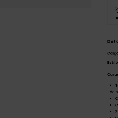
Det
Calçõ
Estil
Carac
T
de 
C
C
2