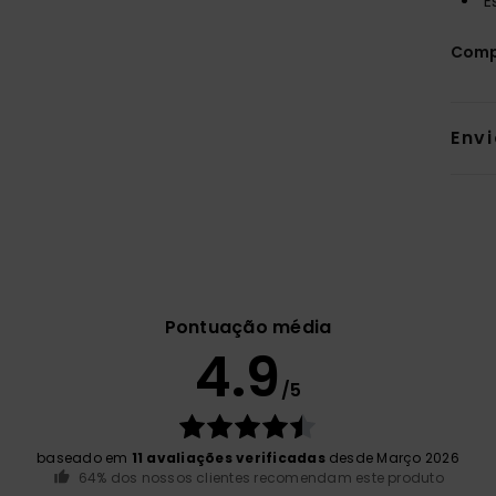
E
Comp
Env
Pontuação média
4.9
/5
baseado em
11 avaliações verificadas
desde Março 2026
64% dos nossos clientes recomendam este produto