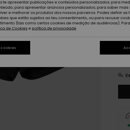
ra te apresentar publicações e conteúdos personalizados; para medi
eúdo; para apresentar anúncios personalizados; para saber mais 
lver e melhorar os produtos dos nossos parceiros. Podes definir as 
okies que estão sujeitos ao teu consentimento, ou para recusar coo
ntimento (tais como certos cookies de medição de audiências). Par
tica de Cookies
e
política de privacidade
4
 cookies
Ace
16
Ve