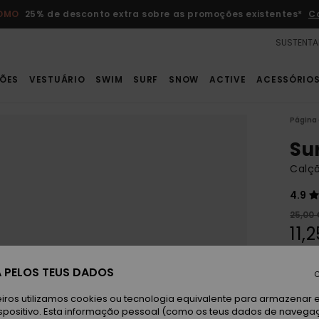
ROMO
25% de desconto extra sobre as promoções existentes*
C
SUSTENTA
ÕES
VESTUÁRIO
SWIM
SURF
SNOW
ACTIVE
ACESSÓRIO
Página 
Su
Calçõ
4.9
25,00 
11,
OFER
 PELOS TEUS DADOS
DUPL
C
iros utilizamos cookies ou tecnologia equivalente para armazenar 
An
spositivo. Esta informação pessoal (como os teus dados de navega
Cor