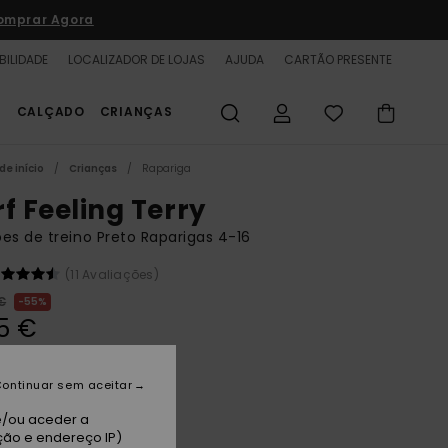
omprar Agora
BILIDADE
LOCALIZADOR DE LOJAS
AJUDA
CARTÃO PRESENTE
S
CALÇADO
CRIANÇAS
de início
Crianças
Rapariga
rf Feeling Terry
es de treino Preto Raparigas 4-16
(11 Avaliações)
€
55%
25 €
TAS
A PROMO 25% EXTRA
ontinuar sem aceitar
e/ou aceder a
thracite
ção e endereço IP)