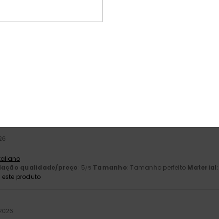
2026
ável
 Francês
lação qualidade/preço
: 5
Tamanho
: Tamanho perfeito
Material
/5
este produto
 2026
lação qualidade/preço
: 5
Material
: 5
Cor
: 5
/5
/5
/5
26
Italiano
lação qualidade/preço
: 5
Tamanho
: Tamanho perfeito
Material
/5
este produto
 2026