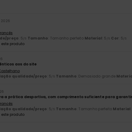
o 2026
 Francês
ade/preço
: 5
Tamanho
: Tamanho perfeito
Material
: 5
Cor
: 5
/5
/5
/5
este produto
26
ênticos aos do site
 Castelhano
lação qualidade/preço
: 5
Tamanho
: Demasiado grande
Materia
/5
026
ra a prática desportiva, com comprimento suficiente para garanti
 Francês
lação qualidade/preço
: 5
Tamanho
: Tamanho perfeito
Material
/5
este produto