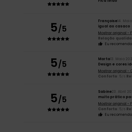
Fica lindo
Françoise
14. Mai
5
/5
igual ao casaco
Mostrar original -
Relação qualid
Eu recomendo 
5
Marta
13. Maio 20
/5
Design e cores id
Mostrar original -
Conforto
: 5
Re
/5
Sabine
23. Abril 2
5
/5
muito prático pa
Mostrar original -
Conforto
: 5
Re
/5
Eu recomendo 