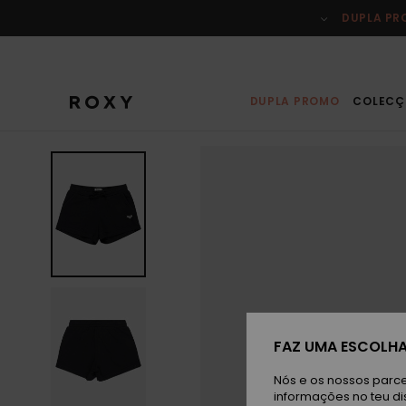
Avançar
para
DUPLA P
a
informação
do
produto
DUPLA PROMO
COLECÇ
FAZ UMA ESCOLHA
Nós e os nossos parce
informações no teu di