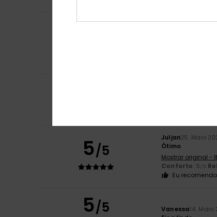
Marina
14. Junho 
5
/5
Bonito e confort
Mostrar original -
Conforto
: 5
Re
/5
Eu recomendo 
5
/5
Chantal
29. Maio
Conforto
: 5
Re
/5
Juljan
25. Maio 20
5
/5
Ótimo
Mostrar original - 
Conforto
: 5
Re
/5
Eu recomendo 
5
/5
Vanessa
14. Maio