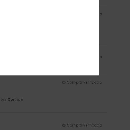
Compra verificada
: 5
Cor
: 5
/5
/5
Compra verificada
Compra verificada
: 5
Cor
: 5
/5
/5
Compra verificada