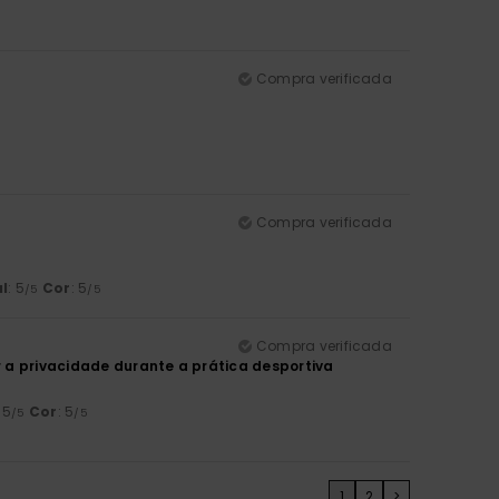
Compra verificada
Compra verificada
l
: 5
Cor
: 5
/5
/5
Compra verificada
r a privacidade durante a prática desportiva
: 5
Cor
: 5
/5
/5
1
2
>