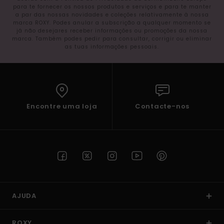
para te fornecer os nossos produtos e serviços e para te manter
a par das nossas novidades e coleções relativamente à nossa
marca ROXY. Podes anular a subscrição a qualquer momento se
já não desejares receber informações ou promoções da nossa
marca. Também podes pedir para consultar, corrigir ou eliminar
as tuas informações pessoais.
Encontre uma loja
Contacte-nos
AJUDA
ROXY