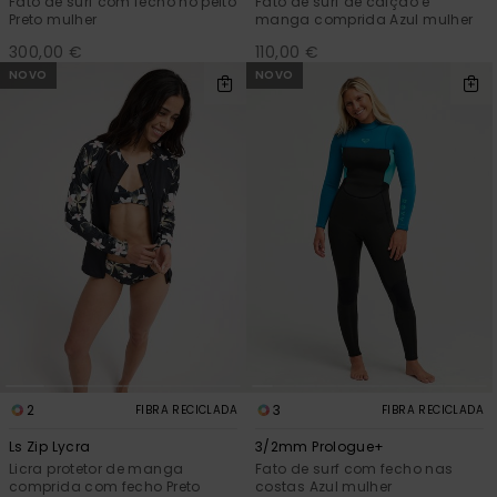
Fato de surf com fecho no peito
Fato de surf de calção e
Preto mulher
manga comprida Azul mulher
300,00 €
110,00 €
NOVO
NOVO
2
3
FIBRA RECICLADA
FIBRA RECICLADA
Ls Zip Lycra
3/2mm Prologue+
Licra protetor de manga
Fato de surf com fecho nas
comprida com fecho Preto
costas Azul mulher