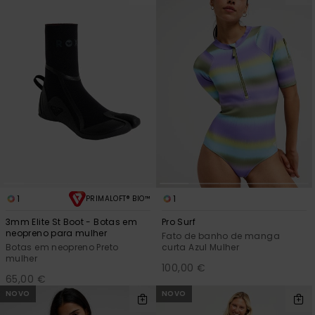
1
1
PRIMALOFT® BIO™
3mm Elite St Boot - Botas em
Pro Surf
neopreno para mulher
Fato de banho de manga
Botas em neopreno Preto
curta Azul Mulher
mulher
100,00 €
65,00 €
NOVO
NOVO