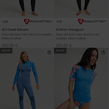
6
5
PRIMALOFT® BIO™
PRIMALOFT® BIO™
4/3 Swell Natural
4/3mm Prologue+
Fato de surf com fecho no peito
Fato de surf com fecho nas
Preto mulher
costas Azul mulher
290,00 €
200,00 €
NOVO
NOVO