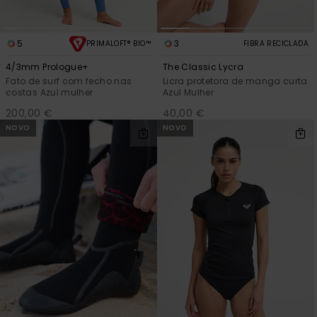
5
3
PRIMALOFT® BIO™
FIBRA RECICLADA
4/3mm Prologue+
The Classic Lycra
Fato de surf com fecho nas
Licra protetora de manga curta
costas Azul mulher
Azul Mulher
200,00 €
40,00 €
NOVO
NOVO