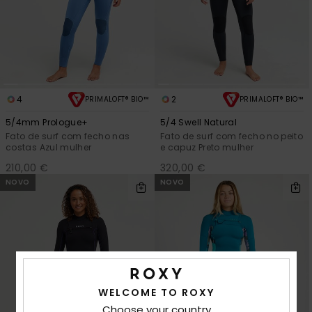
4
2
PRIMALOFT® BIO™
PRIMALOFT® BIO™
5/4mm Prologue+
5/4 Swell Natural
Fato de surf com fecho nas
Fato de surf com fecho no peito
costas Azul mulher
e capuz Preto mulher
210,00 €
320,00 €
NOVO
NOVO
WELCOME TO ROXY
Choose your country