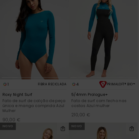
1
4
FIBRA RECICLADA
PRIMALOFT® BIO™
Roxy Night Surf
5/4mm Prologue+
Fato de surf de calção de peça
Fato de surf com fecho nas
única e manga comprida Azul
costas Azul mulher
Mulher
210,00 €
90,00 €
NOVO
NOVO