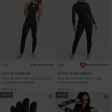
2
4
FIBRA RECICLADA
PRIMALOFT® BIO™
2mm Rise Natural
4/3mm Swell Natural
Fato de surf com calças para
Fato de surf com fecho nas
mulher Roxo mulher
costas Preto mulher
170,00 €
290,00 €
NOVO
NOVO