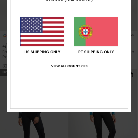
4
6
PRIMALOFT® BIO™
PRIMALOFT® BIO™
4/3 Elite Xtra Stretch
4/3 Swell Natural
US SHIPPING ONLY
PT SHIPPING ONLY
Fato de surf com fecho no peito
Fato de surf com fecho no peito
Roxo mulher
Roxo mulher
320,00 €
290,00 €
VIEW ALL COUNTRIES
NOVO
NOVO