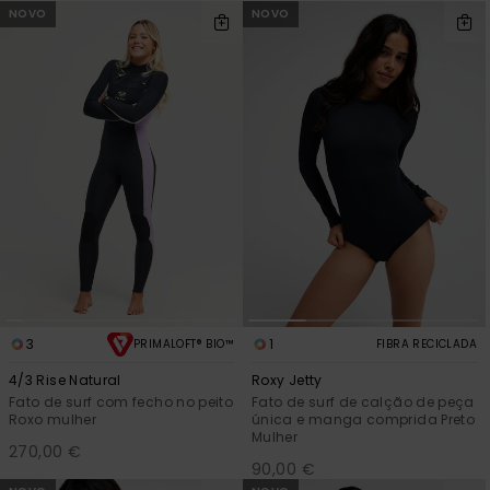
Consultar
NOVO
NOVO
as FAQ
CARTÃO PRESENTE
Jumpsuits &
Calça
Malas
Playsuits
Sacos
Escol
LISTA DE DESEJO
Fatos
Calções
Acess
Acess
Snow
Fato 
Saias
Licras
Acess
Neop
Vestu
3
1
PRIMALOFT® BIO™
FIBRA RECICLADA
4/3 Rise Natural
Roxy Jetty
Acess
Fato de surf com fecho no peito
Fato de surf de calção de peça
Roxo mulher
única e manga comprida Preto
Mulher
270,00 €
Calç
90,00 €