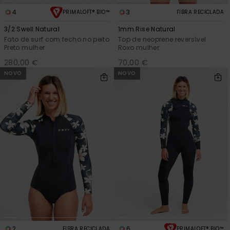
4
3
PRIMALOFT® BIO™
FIBRA RECICLADA
3/2 Swell Natural
1mm Rise Natural
Fato de surf com fecho no peito
Top de neoprene reversível
Preto mulher
Roxo mulher
280,00 €
70,00 €
NOVO
NOVO
2
6
FIBRA RECICLADA
PRIMALOFT® BIO™