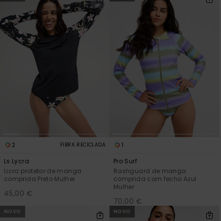
2
1
FIBRA RECICLADA
Ls Lycra
Pro Surf
Licra protetor de manga
Rashguard de manga
comprida Preto Mulher
comprida com fecho Azul
Mulher
45,00 €
70,00 €
NOVO
NOVO