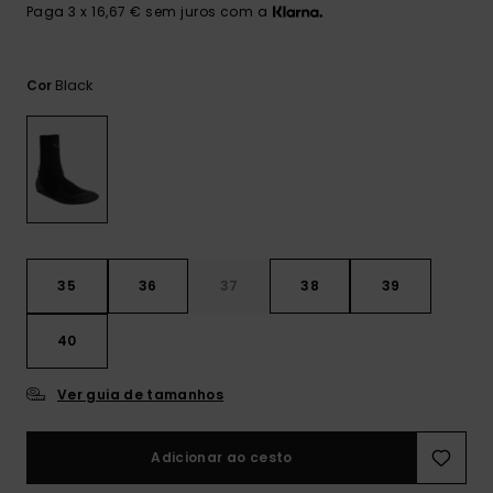
Consultar
Paga 3 x 16,67 € sem juros com a
as FAQ
CARTÃO PRESENTE
Jumpsuits &
Calça
Malas
Playsuits
Sacos
Escol
Black
Cor
LISTA DE DESEJO
Fatos
Calções
Acess
Acess
Snow
Fato 
Saias
Licras
Acess
Neop
35
36
37
38
39
Vestu
40
Acess
Ver guia de tamanhos
Adicionar ao cesto
Calç