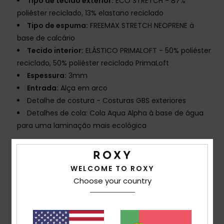
Tipo de tecido exterior:
ECO STRETCH - 87%
poliéster reciclado, 13% elastano reciclado
Tipo de espuma:
FREEMAX STRETCH NEOPRENE à
base de calcário
Tecido interior:
ELÁSTICO PRIMALOFT - 50% poliéster
reciclado, 50% poliéster reciclado PrimaLoft
Espessura:
3mm
Entrada:
Alça em arco
Detalhe de costura - Costuras GBS exteriores
Detalhes de cola: Cola Aqua Alpha à base de água
para uma laminação mais ecológica
Composição
[Tecido principal] 87% poliéster reciclado,
13% elastano reciclado
WELCOME TO ROXY
Choose your country
Envio & Devolucoes