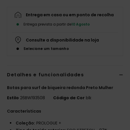
Fitne
Entrega em casa ou em ponto de recolha
Entrega prevista a partir de
10 Agosto
Snow
Consulte a disponibilidade na loja
Swim
Selecione um tamanho
Detalhes e funcionalidades
Botas para surf de biqueira redonda Preto Mulher
Estilo
26BW193508
Código de Cor
blk
Características
Coleção:
PROLOGUE +