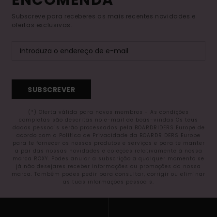
ENCOMENDA*
Subscreve para receberes as mais recentes novidades e
ofertas exclusivas.
SUBSCREVER
(*) Oferta válida para novos membros - As condições
completas são descritas no e-mail de boas-vindas Os teus
dados pessoais serão processados pela BOARDRIDERS Europe de
acordo com a Política de Privacidade da BOARDRIDERS Europe
para te fornecer os nossos produtos e serviços e para te manter
a par das nossas novidades e coleções relativamente à nossa
marca ROXY. Podes anular a subscrição a qualquer momento se
já não desejares receber informações ou promoções da nossa
marca. Também podes pedir para consultar, corrigir ou eliminar
as tuas informações pessoais.