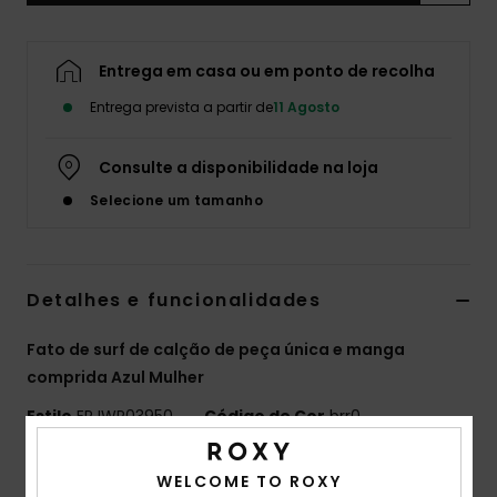
Fitne
Entrega em casa ou em ponto de recolha
Snow
Entrega prevista a partir de
11 Agosto
Swim
Consulte a disponibilidade na loja
Selecione um tamanho
Detalhes e funcionalidades
Fato de surf de calção de peça única e manga
comprida Azul Mulher
Estilo
ERJWR03950
Código de Cor
brr0
Características
WELCOME TO ROXY