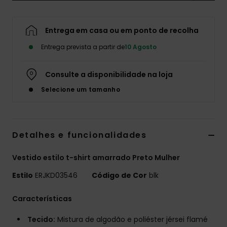
Fitne
Entrega em casa ou em ponto de recolha
Snow
Entrega prevista a partir de
10 Agosto
Consulte a disponibilidade na loja
Swim
Selecione um tamanho
Detalhes e funcionalidades
Vestido estilo t-shirt amarrado Preto Mulher
Estilo
ERJKD03546
Código de Cor
blk
Características
Tecido:
Mistura de algodão e poliéster jérsei flamé