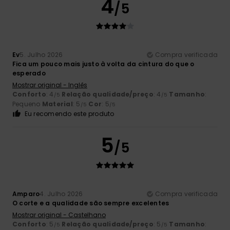
4
/5
Ev
5. Julho 2026
Compra verificada
Fica um pouco mais justo à volta da cintura do que o
esperado
Mostrar original - Inglês
Conforto
: 4
Relação qualidade/preço
: 4
Tamanho
:
/5
/5
Pequeno
Material
: 5
Cor
: 5
/5
/5
Eu recomendo este produto
5
/5
Amparo
4. Julho 2026
Compra verificada
O corte e a qualidade são sempre excelentes
Mostrar original - Castelhano
Conforto
: 5
Relação qualidade/preço
: 5
Tamanho
:
/5
/5