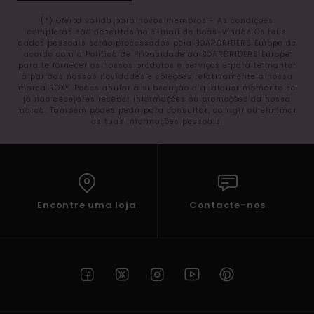
(*) Oferta válida para novos membros - As condições
completas são descritas no e-mail de boas-vindas Os teus
dados pessoais serão processados pela BOARDRIDERS Europe de
acordo com a Política de Privacidade da BOARDRIDERS Europe
para te fornecer os nossos produtos e serviços e para te manter
a par das nossas novidades e coleções relativamente à nossa
marca ROXY. Podes anular a subscrição a qualquer momento se
já não desejares receber informações ou promoções da nossa
marca. Também podes pedir para consultar, corrigir ou eliminar
as tuas informações pessoais.
Encontre uma loja
Contacte-nos