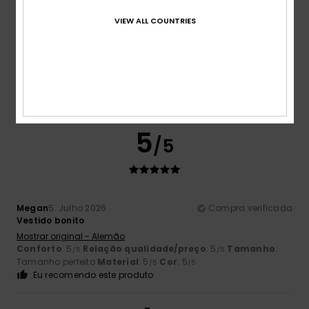
VIEW ALL COUNTRIES
Carie
5. Julho 2026
Compra verificada
O tecido é lindo e assenta-me na perfeição.
Mostrar original - Inglês
Conforto
: 5
Relação qualidade/preço
: 5
Tamanho
:
/5
/5
Tamanho perfeito
Material
: 5
Cor
: 5
/5
/5
Eu recomendo este produto
5
/5
Megan
5. Julho 2026
Compra verificada
Vestido bonito
Mostrar original - Alemão
Conforto
: 5
Relação qualidade/preço
: 5
Tamanho
:
/5
/5
Tamanho perfeito
Material
: 5
Cor
: 5
/5
/5
Eu recomendo este produto