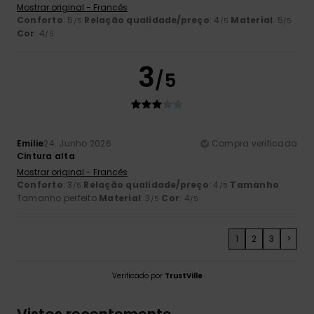
Mostrar original - Francês
Conforto
: 5
Relação qualidade/preço
: 4
Material
: 5
/5
/5
/5
Cor
: 4
/5
3
/5
Emilie
24. Junho 2026
Compra verificada
Cintura alta
Mostrar original - Francês
Conforto
: 3
Relação qualidade/preço
: 4
Tamanho
:
/5
/5
Tamanho perfeito
Material
: 3
Cor
: 4
/5
/5
1
2
3
>
Verificado por
TrustVille