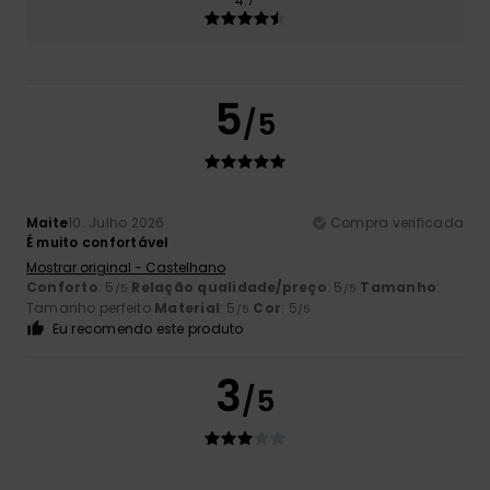
4.7
5
/5
Maite
10. Julho 2026
Compra verificada
É muito confortável
Mostrar original - Castelhano
Conforto
: 5
Relação qualidade/preço
: 5
Tamanho
:
/5
/5
Tamanho perfeito
Material
: 5
Cor
: 5
/5
/5
Eu recomendo este produto
3
/5