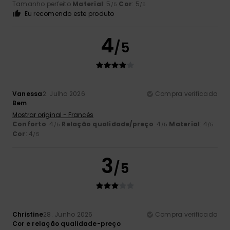
Tamanho perfeito
Material
: 5
Cor
: 5
/5
/5
Eu recomendo este produto
4
/5
Vanessa
2. Julho 2026
Compra verificada
Bem
Mostrar original - Francês
Conforto
: 4
Relação qualidade/preço
: 4
Material
: 4
/5
/5
/5
Cor
: 4
/5
3
/5
Christine
28. Junho 2026
Compra verificada
Cor e relação qualidade-preço