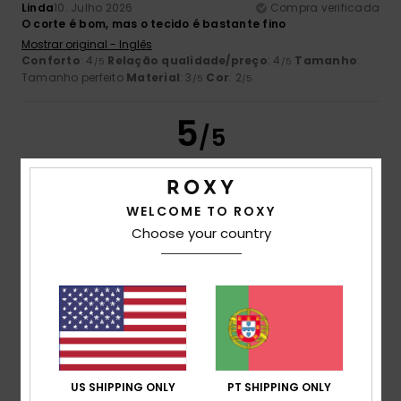
Linda
10. Julho 2026
Compra verificada
O corte é bom, mas o tecido é bastante fino
Mostrar original - Inglês
Conforto
: 4
Relação qualidade/preço
: 4
Tamanho
:
/5
/5
Tamanho perfeito
Material
: 3
Cor
: 2
/5
/5
5
/5
WELCOME TO ROXY
Esther
6. Julho 2026
Compra verificada
Choose your country
Boa relação qualidade-preço
Mostrar original - Castelhano
Conforto
: 5
Relação qualidade/preço
: 4
Material
: 5
/5
/5
/5
Cor
: 5
/5
Eu recomendo este produto
5
/5
US SHIPPING ONLY
PT SHIPPING ONLY