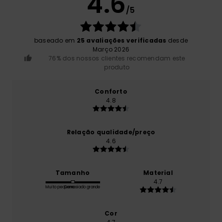
4.6
/5
baseado em
25 avaliações verificadas
desde
Março 2026
76% dos nossos clientes recomendam este
produto
Conforto
4.8
Relação qualidade/preço
4.6
Tamanho
Material
4.7
Muito pequeno
Demasiado grande
Cor