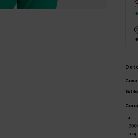
Det
Casac
Estil
Carac
T
000
resp