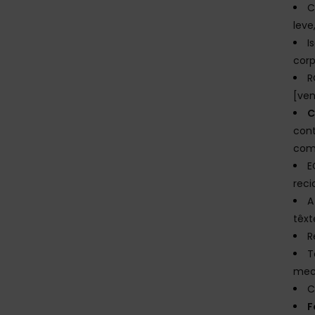
C
leve
I
corp
R
[ve
C
con
comp
E
reci
A
têxt
R
T
mecâ
C
F