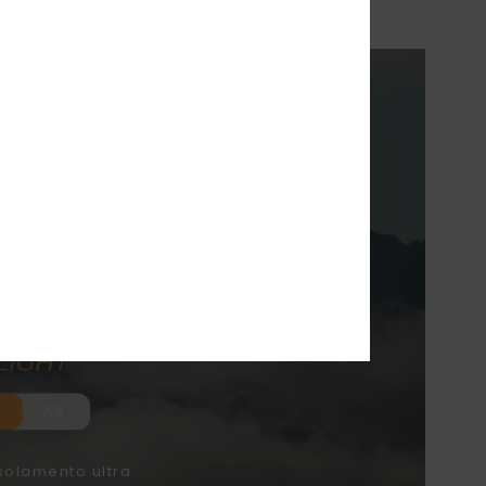
XY
ENTO
solamento ultra