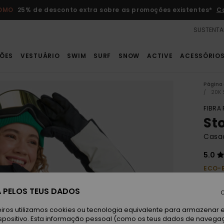
ROMO
25% de desconto extra sobre as promoções existentes*
C
SUSTENTA
ÕES
VESTUÁRIO
SWIM
SURF
SNOW
ACTIVE
ACESSÓRIO
Página 
20K 
FIBRA
St
Casa
5.0
ECO-
260,0
 PELOS TEUS DADOS
97,
C
iros utilizamos cookies ou tecnologia equivalente para armazenar 
Paga 
spositivo. Esta informação pessoal (como os teus dados de navega