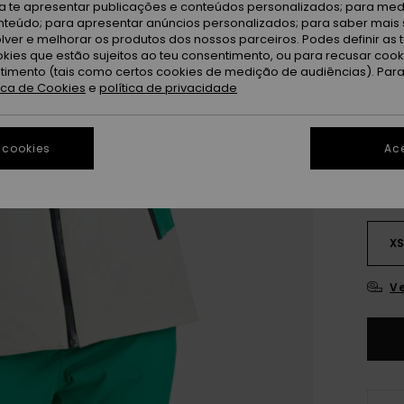
ra te apresentar publicações e conteúdos personalizados; para medi
OFER
eúdo; para apresentar anúncios personalizados; para saber mais 
lver e melhorar os produtos dos nossos parceiros. Podes definir as 
DUPL
okies que estão sujeitos ao teu consentimento, ou para recusar coo
ntimento (tais como certos cookies de medição de audiências). Par
tica de Cookies
e
política de privacidade
Tr
Cor
 cookies
Ace
X
Ve