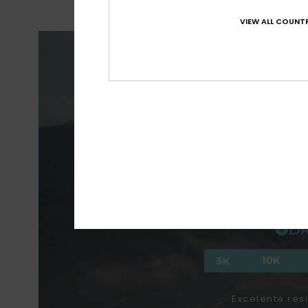
VIEW ALL COUNTR
M
RESISTÊ
Excelente res