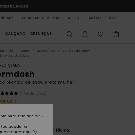
omprar Agora
BILIDADE
LOCALIZADOR DE LOJAS
AJUDA
CARTÃO PRESENTE
S
CALÇADO
CRIANÇAS
de início
Snow
Snow Shop
Blusões de Snow
Snowboard Jackets
 RECICLADA
ormdash
co técnico de snow Preto mulher
(1 Avaliações)
BONUS
0 €
63%
50 €
ontinuar sem aceitar
e/ou aceder a
3 x 32,50 € sem juros com a
ção e endereço IP)