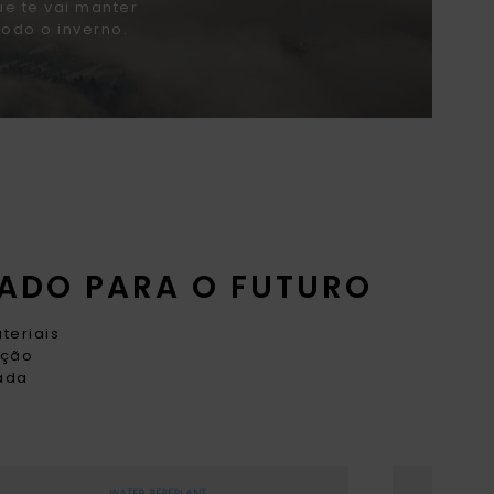
ue te vai manter
todo o inverno.
ADO PARA O FUTURO
teriais
ação
cada