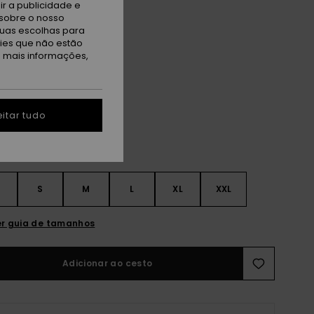
r a publicidade e
TAS
sobre o nosso
tuas escolhas para
A PROMO 25% EXTRA
kies que não estão
a mais informações,
ue Black
itar tudo
S
S
M
L
XL
XXL
r guia de tamanhos
Adicionar ao cesto