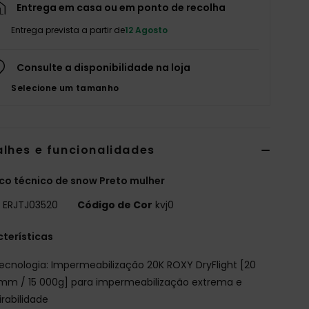
Entrega em casa ou em ponto de recolha
Entrega prevista a partir de
12 Agosto
Consulte a disponibilidade na loja
Selecione um tamanho
alhes e funcionalidades
o técnico de snow Preto mulher
o
ERJTJ03520
Código de Cor
kvj0
terísticas
ecnologia: Impermeabilização 20K ROXY DryFlight [20
mm / 15 000g] para impermeabilização extrema e
irabilidade