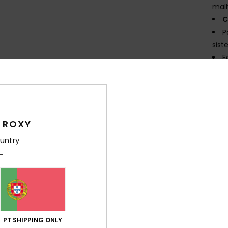
malh
C
P
sist
F
do p
B
bols
V
red
 ROXY
P
untry
para
Comp
Env
PT SHIPPING ONLY