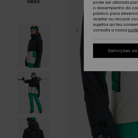
VÍDEO
pode ser utilizada pa
o desempenho do cont
público; para desenvo
aceitar ou recusar co
sujeitos ao teu conse
consulta a nossa
polí
Definições de