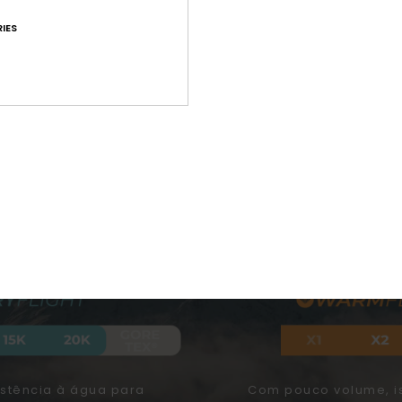
IES
ANTÉM-TE SECA COM A RO
NCIA À ÁGUA
AQUECIM
istência à água para
Com pouco volume, i