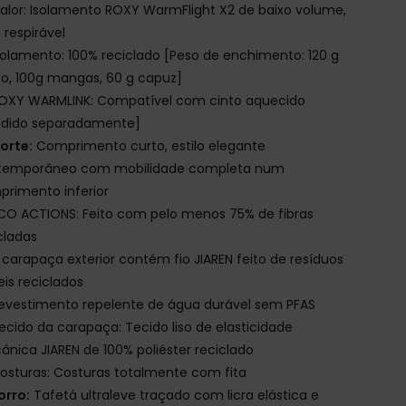
alor: Isolamento ROXY WarmFlight X2 de baixo volume,
, respirável
solamento: 100% reciclado [Peso de enchimento: 120 g
o, 100g mangas, 60 g capuz]
OXY WARMLINK: Compatível com cinto aquecido
ndido separadamente]
orte:
Comprimento curto, estilo elegante
temporâneo com mobilidade completa num
rimento inferior
CO ACTIONS: Feito com pelo menos 75% de fibras
cladas
 carapaça exterior contém fio JIAREN feito de resíduos
eis reciclados
evestimento repelente de água durável sem PFAS
ecido da carapaça: Tecido liso de elasticidade
nica JIAREN de 100% poliéster reciclado
osturas: Costuras totalmente com fita
orro:
Tafetá ultraleve traçado com licra elástica e