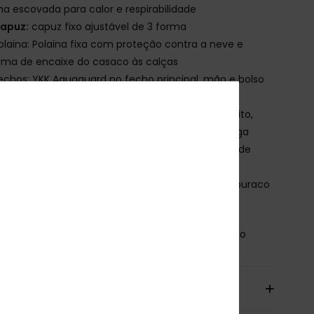
a escovada para calor e respirabilidade
apuz:
capuz fixo ajustável de 3 forma
olaina: Polaina fixa com proteção contra a neve e
ema de encaixe do casaco às calças
echos: YKK Aquaguard no fecho principal, mão e bolso
eito
olsos:
Bolsos para aquecer as mãos, bolso no peito,
o interno para telemóvel e óculos, bolso na manga
entilação: Ventilação na área da axila com forro de
e
unhos: Polainas elásticas internas no pulso com buraco
 polegar, ajustador do punho
osição
[Tecido principal] 100% poliéster reciclado
io & Devolucoes