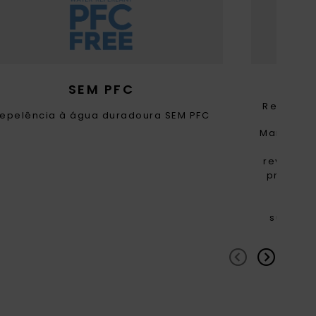
SEM PFC
POL
Revesti
epelência à água duradoura SEM PFC
Mantém o 
pega
revestime
produto 
plásti
pro
sustent