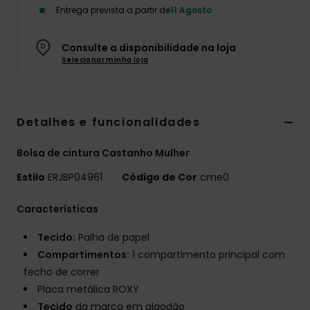
Entrega prevista a partir de
11 Agosto
Fitne
Consulte a disponibilidade na loja
Selecionar minha loja
Snow
Swim
Detalhes e funcionalidades
Bolsa de cintura Castanho Mulher
Estilo
ERJBP04961
Código de Cor
cme0
Características
Tecido:
Palha de papel
Compartimentos:
1 compartimento principal com
fecho de correr
Placa metálica ROXY
Tecido
da marca em algodão