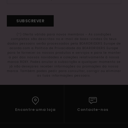
SUBSCREVER
(*) Oferta válida para novos membros - As condições
completas são descritas no e-mail de boas-vindas Os teus
dados pessoais serão processados pela BOARDRIDERS Europe de
acordo com a Política de Privacidade da BOARDRIDERS Europe
para te fornecer os nossos produtos e serviços e para te manter
a par das nossas novidades e coleções relativamente à nossa
marca ROXY. Podes anular a subscrição a qualquer momento se
já não desejares receber informações ou promoções da nossa
marca. Também podes pedir para consultar, corrigir ou eliminar
as tuas informações pessoais.
Encontre uma loja
Contacte-nos