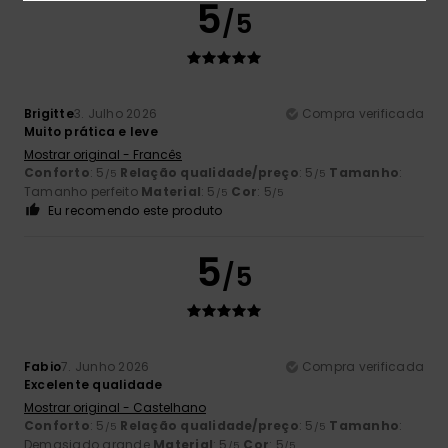
5
/5
Brigitte
3. Julho 2026
Compra verificada
Muito prática e leve
Mostrar original - Francês
Conforto
: 5
Relação qualidade/preço
: 5
Tamanho
:
/5
/5
Tamanho perfeito
Material
: 5
Cor
: 5
/5
/5
Eu recomendo este produto
5
/5
Fabio
7. Junho 2026
Compra verificada
Excelente qualidade
Mostrar original - Castelhano
Conforto
: 5
Relação qualidade/preço
: 5
Tamanho
:
/5
/5
Demasiado grande
Material
: 5
Cor
: 5
/5
/5