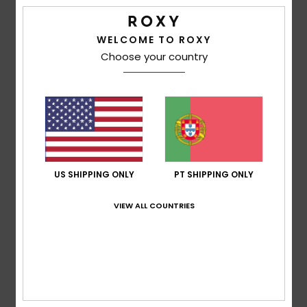
2026
50% dos nossos clientes recomendam este
produto
WELCOME TO ROXY
Choose your country
Conforto
5.0
Relação qualidade/preço
5.0
US SHIPPING ONLY
PT SHIPPING ONLY
Tamanho
Material
5.0
Muito pequeno
Demasiado grande
VIEW ALL COUNTRIES
Cor
5.0