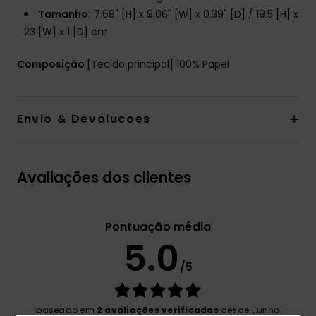
Tamanho:
7.68" [H] x 9.06" [W] x 0.39" [D] / 19.5 [H] x
23 [W] x 1 [D] cm
Composição
[Tecido principal] 100% Papel
Envio & Devolucoes
Avaliações dos clientes
Pontuação média
5.0
/5
baseado em
2 avaliações verificadas
desde Junho