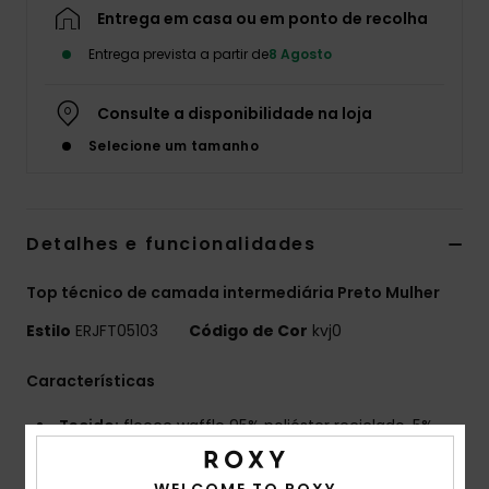
Entrega em casa ou em ponto de recolha
Fitne
Entrega prevista a partir de
8 Agosto
Snow
Consulte a disponibilidade na loja
Selecione um tamanho
Swim
Detalhes e funcionalidades
Top técnico de camada intermediária Preto Mulher
Estilo
ERJFT05103
Código de Cor
kvj0
Características
Tecido:
fleece waffle 95% poliéster reciclado, 5%
elastano
Corte:
corte Regular