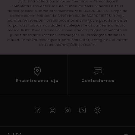
(*) Oferta válida para novos membros - As condições
completas são descritas no e-mail de boas-vindas Os teus
dados pessoais serão processados pela BOARDRIDERS Europe de
acordo com a Política de Privacidade da BOARDRIDERS Europe
para te fornecer os nossos produtos e serviços e para te manter
a par das nossas novidades e coleções relativamente à nossa
marca ROXY. Podes anular a subscrição a qualquer momento se
já não desejares receber informações ou promoções da nossa
marca. Também podes pedir para consultar, corrigir ou eliminar
as tuas informações pessoais.
Encontre uma loja
Contacte-nos
AJUDA