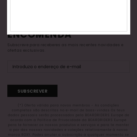
Fitne
15% DE DESCONTO NA
TUA PRIMEIRA
Snow
ENCOMENDA*
Swim
Subscreve para receberes as mais recentes novidades e
ofertas exclusivas.
SUBSCREVER
(*) Oferta válida para novos membros - As condições
completas são descritas no e-mail de boas-vindas Os teus
dados pessoais serão processados pela BOARDRIDERS Europe de
acordo com a Política de Privacidade da BOARDRIDERS Europe
para te fornecer os nossos produtos e serviços e para te manter
a par das nossas novidades e coleções relativamente à nossa
marca ROXY. Podes anular a subscrição a qualquer momento se