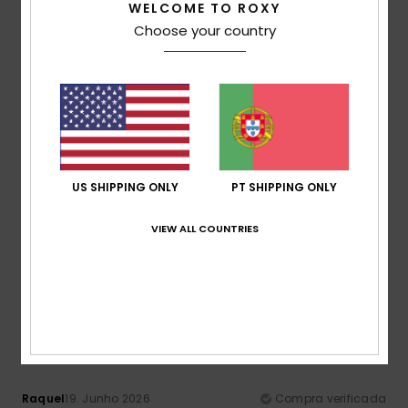
WELCOME TO ROXY
Choose your country
Relação qualidade/preço
4.5
Tamanho
Material
4.5
Muito pequeno
Demasiado grande
US SHIPPING ONLY
PT SHIPPING ONLY
Cor
5.0
VIEW ALL COUNTRIES
5
/5
Raquel
19. Junho 2026
Compra verificada