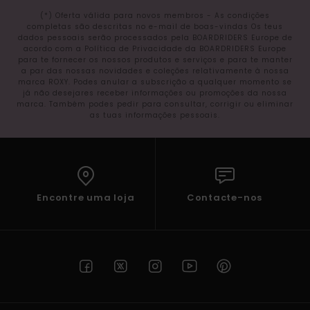
(*) Oferta válida para novos membros - As condições
completas são descritas no e-mail de boas-vindas Os teus
dados pessoais serão processados pela BOARDRIDERS Europe de
acordo com a Política de Privacidade da BOARDRIDERS Europe
para te fornecer os nossos produtos e serviços e para te manter
a par das nossas novidades e coleções relativamente à nossa
marca ROXY. Podes anular a subscrição a qualquer momento se
já não desejares receber informações ou promoções da nossa
marca. Também podes pedir para consultar, corrigir ou eliminar
as tuas informações pessoais.
Encontre uma loja
Contacte-nos