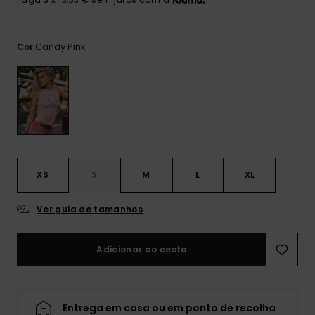
Consultar
as FAQ
CARTÃO PRESENTE
Jumpsuits &
Calça
Malas
Playsuits
Sacos
Escol
Candy Pink
Cor
LISTA DE DESEJO
Fatos
Calções
Acess
Acess
Snow
Fato 
Saias
Licras
Acess
Neop
XS
S
M
L
XL
Ver guia de tamanhos
Vestu
Adicionar ao cesto
Acess
Calç
Entrega em casa ou em ponto de recolha