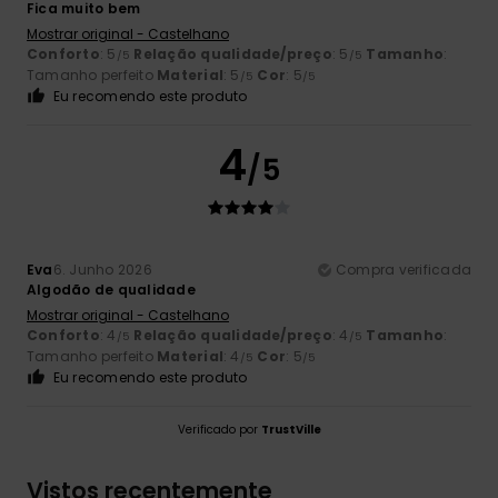
Fica muito bem
Mostrar original - Castelhano
Conforto
: 5
Relação qualidade/preço
: 5
Tamanho
:
/5
/5
Tamanho perfeito
Material
: 5
Cor
: 5
/5
/5
Eu recomendo este produto
4
/5
Eva
6. Junho 2026
Compra verificada
Algodão de qualidade
Mostrar original - Castelhano
Conforto
: 4
Relação qualidade/preço
: 4
Tamanho
:
/5
/5
Tamanho perfeito
Material
: 4
Cor
: 5
/5
/5
Eu recomendo este produto
Verificado por
TrustVille
Vistos recentemente