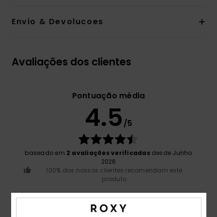
Envio & Devolucoes
Avaliações dos clientes
Pontuação média
4.5
/5
baseado em
2 avaliações verificadas
desde Junho
2026
100% dos nossos clientes recomendam este
produto
Conforto
4.5