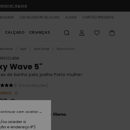
omprar Agora
BILIDADE
LOCALIZADOR DE LOJAS
AJUDA
CARTÃO PRESENTE
S
CALÇADO
CRIANÇAS
de início
Surf
Surf Shop
Boardshorts
 RECICLADA
xy Wave 5"
es de banho pelo joelho Preto mulher
(20 Avaliações)
BONUS
00 €
ontinuar sem aceitar
3 x 16,67 € sem juros com a
e/ou aceder a
ção e endereço IP)