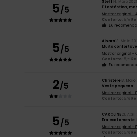
Steff
14. Maio 202
5
/5
É fantástica, m
Mostrar original -
Conforto
: 5
Re
/5
Eu recomendo 
Ainara
13. Maio 20
5
/5
Muito confortáve
Mostrar original -
Conforto
: 5
Re
/5
Eu recomendo 
2
Christèle
13. Maio
/5
Veste pequeno
Mostrar original -
Conforto
: 5
Re
/5
CAROLINE
21. Abri
5
/5
Era exatamente i
Mostrar original -
Conforto
: 5
Re
/5