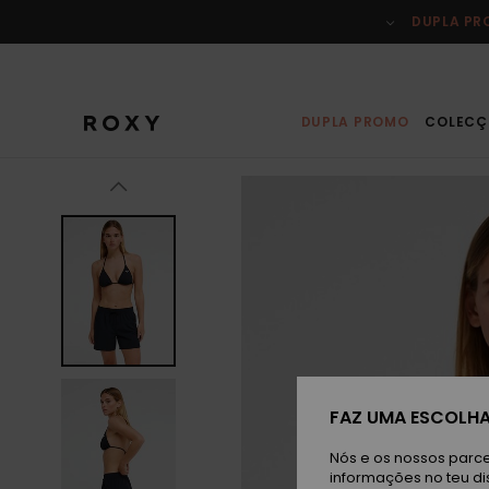
Avançar
para
DUPLA P
a
informação
do
produto
DUPLA PROMO
COLECÇ
FAZ UMA ESCOLHA
Nós e os nossos parce
informações no teu di