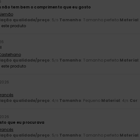
6
as não tem bem o comprimento que eu gosto
 Alemão
lação qualidade/preço
: 5
Tamanho
: Tamanho perfeito
Material
/5
este produto
26
l
 Castelhano
lação qualidade/preço
: 5
Tamanho
: Tamanho perfeito
Material
/5
este produto
 2026
 Francês
lação qualidade/preço
: 4
Tamanho
: Pequeno
Material
: 4
Cor
:
/5
/5
l 2026
sto que eu procurava
 Francês
lação qualidade/preço
: 5
Tamanho
: Tamanho perfeito
Material
/5