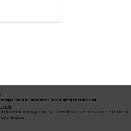
 Francês
lação qualidade/preço
: 5
Tamanho
: Tamanho perfeito
Material
/5
este produto
26
e eu queria
Inglês
lação qualidade/preço
: 5
Tamanho
: Tamanho perfeito
Material
/5
este produto
6
uito confortáveis, não só para a praia, mas para o dia-a-dia, nu
lação qualidade/preço
: 4
Tamanho
: Grande
Material
: 5
Cor
: 
/5
/5
este produto
6
comprimento... mas são uns calções fantásticos
 Alemão
lação qualidade/preço
: 5
Tamanho
: Tamanho perfeito
Material
/5
este produto