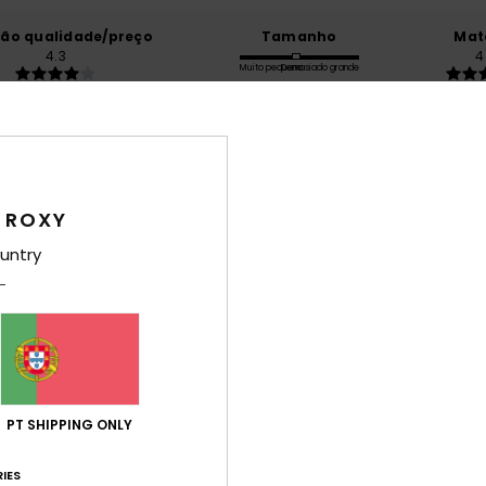
ção qualidade/preço
Tamanho
Mat
4.3
4
Muito pequeno
Demasiado grande
o 2026
s da Roxy são fantásticos
 Alemão
 ROXY
lação qualidade/preço
: 4
Tamanho
: Tamanho perfeito
Material
/5
este produto
untry
o 2026
al, tamanho perfeito
 Francês
lação qualidade/preço
: 5
Tamanho
: Tamanho perfeito
Material
/5
este produto
PT SHIPPING ONLY
 2026
corresponde à fotografia
IES