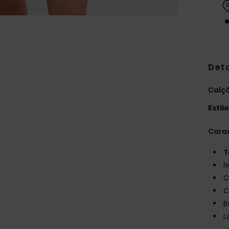
Det
Calçõ
Estil
Carac
T
N
C
C
B
L