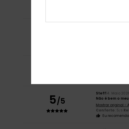
Mostrar original -
Conforto
: 5
Re
/5
Eu recomendo 
Katie
6. Junho 20
5
/5
exatamente o qu
Mostrar original - 
Conforto
: 5
Re
/5
Eu recomendo 
5
Vera
4. Junho 202
/5
Os calções são m
Conforto
: 5
Re
/5
Eu recomendo 
Steff
14. Maio 202
5
/5
Não é bem o meu 
Mostrar original -
Conforto
: 5
Re
/5
Eu recomendo 