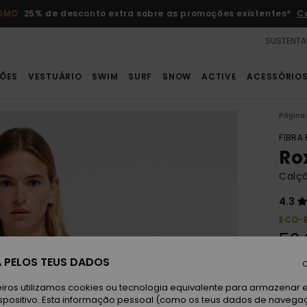
ROMO
25% de desconto extra sobre as promoções existentes*
C
SUSTENTA
ÕES
VESTUÁRIO
SWIM
SURF
SNOW
ACTIVE
ACESSÓRIO
Página 
FIBRA
Ro
Calçõ
4.3
ECO-
50,
 PELOS TEUS DADOS
C
Paga 
iros utilizamos cookies ou tecnologia equivalente para armazenar 
spositivo. Esta informação pessoal (como os teus dados de navega