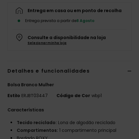
Fitne
Entrega em casa ou em ponto de recolha
Entrega prevista a partir de
8 Agosto
Snow
Consulte a disponibilidade na loja
Selecionar minha loja
Swim
Detalhes e funcionalidades
Bolsa Branco Mulher
Estilo
ERJBT03447
Código de Cor
wbp1
Características
Tecido reciclado:
Lona de algodão reciclado
Compartimentos:
1 compartimento principal
Bordado ROXY