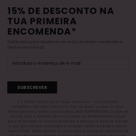
15% DE DESCONTO NA
TUA PRIMEIRA
ENCOMENDA*
Subscreve para receberes as mais recentes novidades e
ofertas exclusivas.
SUBSCREVER
(*) Oferta válida para novos membros - As condições
completas são descritas no e-mail de boas-vindas Os teus
dados pessoais serão processados pela BOARDRIDERS Europe de
acordo com a Política de Privacidade da BOARDRIDERS Europe
para te fornecer os nossos produtos e serviços e para te manter
a par das nossas novidades e coleções relativamente à nossa
marca ROXY. Podes anular a subscrição a qualquer momento se
já não desejares receber informações ou promoções da nossa