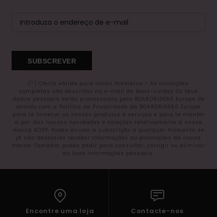
SUBSCREVER
(*) Oferta válida para novos membros - As condições
completas são descritas no e-mail de boas-vindas Os teus
dados pessoais serão processados pela BOARDRIDERS Europe de
acordo com a Política de Privacidade da BOARDRIDERS Europe
para te fornecer os nossos produtos e serviços e para te manter
a par das nossas novidades e coleções relativamente à nossa
marca ROXY. Podes anular a subscrição a qualquer momento se
já não desejares receber informações ou promoções da nossa
marca. Também podes pedir para consultar, corrigir ou eliminar
as tuas informações pessoais.
Encontre uma loja
Contacte-nos