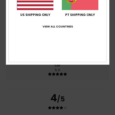
baseado em
desde Maio 2026
1 avaliações verificadas
100% dos nossos clientes recomendam este
produto
US SHIPPING ONLY
PT SHIPPING ONLY
Conforto
Relação qualidade/preço
VIEW ALL COUNTRIES
5.0
4.0
Tamanho
Material
5.0
Muito pequeno
Demasiado grande
Cor
5.0
4
/5