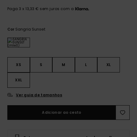
Malas
Playsuits
Sacos
Escol
Paga 3 x 13,33 € sem juros com a
LISTA DE DESEJO
Fatos
Calções
Acess
Acess
Snow
Sangria Sunset
Cor
Fato 
Saias
Licras
Acess
Neop
XS
S
M
L
XL
Vestu
XXL
Ver guia de tamanhos
Acess
Adicionar ao cesto
Calç
Fitne