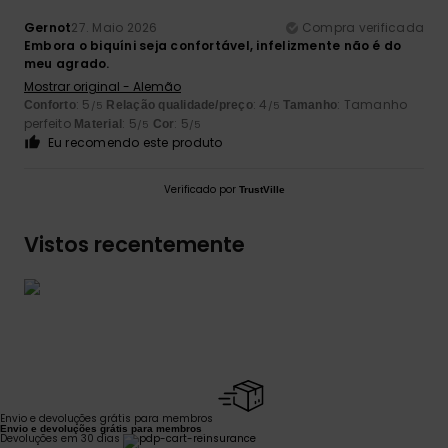
Gernot
27. Maio 2026
Compra verificada
Embora o biquíni seja confortável, infelizmente não é do
meu agrado.
Mostrar original - Alemão
: 5
: 4
: Tamanho
Conforto
Relação qualidade/preço
Tamanho
/5
/5
perfeito
: 5
: 5
Material
Cor
/5
/5
Eu recomendo este produto
Verificado por
TrustVille
Vistos recentemente
Envio e devoluções grátis para membros
Envio e devoluções grátis para membros
Devoluções em 30 dias