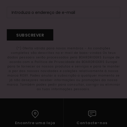
SUBSCREVER
(*) Oferta válida para novos membros - As condições
completas são descritas no e-mail de boas-vindas Os teus
dados pessoais serão processados pela BOARDRIDERS Europe de
acordo com a Política de Privacidade da BOARDRIDERS Europe
para te fornecer os nossos produtos e serviços e para te manter
a par das nossas novidades e coleções relativamente à nossa
marca ROXY. Podes anular a subscrição a qualquer momento se
já não desejares receber informações ou promoções da nossa
marca. Também podes pedir para consultar, corrigir ou eliminar
as tuas informações pessoais.
Encontre uma loja
Contacte-nos