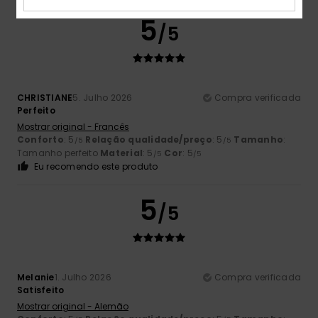
5
/5
CHRISTIANE
5. Julho 2026
Compra verificada
Perfeito
Mostrar original - Francês
Conforto
: 5
Relação qualidade/preço
: 5
Tamanho
:
/5
/5
Tamanho perfeito
Material
: 5
Cor
: 5
/5
/5
Eu recomendo este produto
5
/5
Melanie
1. Julho 2026
Compra verificada
Satisfeito
Mostrar original - Alemão