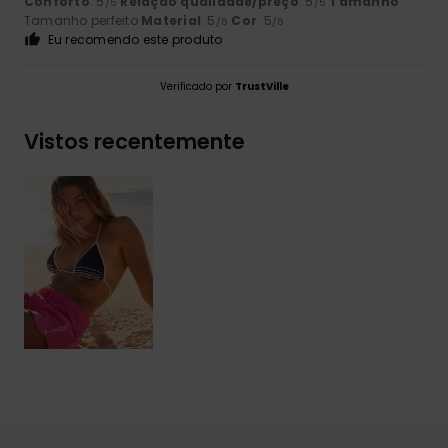
Conforto
: 5
Relação qualidade/preço
: 5
Tamanho
:
/5
/5
Tamanho perfeito
Material
: 5
Cor
: 5
/5
/5
Eu recomendo este produto
Verificado por
TrustVille
Vistos recentemente