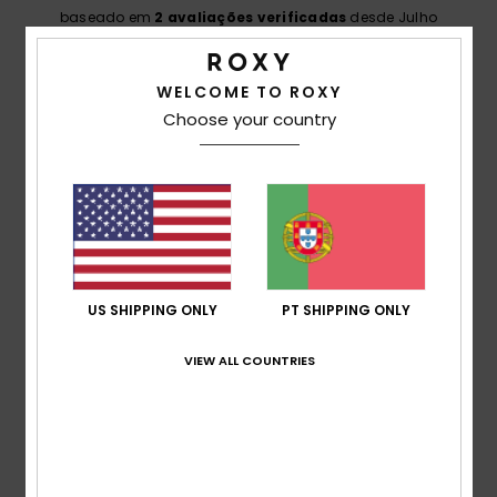
baseado em
2 avaliações verificadas
desde Julho
2026
100% dos nossos clientes recomendam este
produto
WELCOME TO ROXY
Choose your country
Conforto
5.0
Relação qualidade/preço
5.0
US SHIPPING ONLY
PT SHIPPING ONLY
Tamanho
Material
5.0
Muito pequeno
Demasiado grande
VIEW ALL COUNTRIES
Cor
5.0