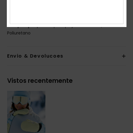
Alça de pulso ajustável
Correia elástica
Composição
[Tecido principal] 50% Poliéster, 50%
Poliuretano
Envio & Devolucoes
Vistos recentemente