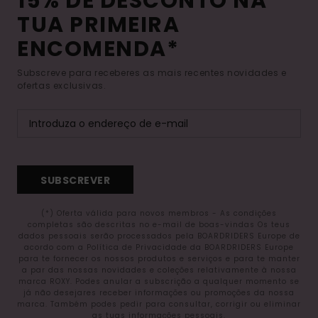
15% DE DESCONTO NA
TUA PRIMEIRA
ENCOMENDA*
Subscreve para receberes as mais recentes novidades e
ofertas exclusivas.
SUBSCREVER
(*) Oferta válida para novos membros - As condições
completas são descritas no e-mail de boas-vindas Os teus
dados pessoais serão processados pela BOARDRIDERS Europe de
acordo com a Política de Privacidade da BOARDRIDERS Europe
para te fornecer os nossos produtos e serviços e para te manter
a par das nossas novidades e coleções relativamente à nossa
marca ROXY. Podes anular a subscrição a qualquer momento se
já não desejares receber informações ou promoções da nossa
marca. Também podes pedir para consultar, corrigir ou eliminar
as tuas informações pessoais.