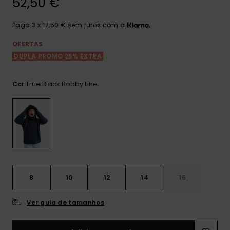
52,50 €
Consultar
as FAQ
CARTÃO PRESENTE
Jumpsuits &
Calça
Malas
Playsuits
Sacos
Paga 3 x 17,50 € sem juros com a
Escol
LISTA DE DESEJO
Fatos
OFERTAS
Calções
Acess
DUPLA PROMO 25% EXTRA
Acess
Snow
Fato 
Saias
True Black Bobby Line
Cor
Licras
Acess
Neop
Vestu
8
10
12
14
16
Acess
Ver guia de tamanhos
Calç