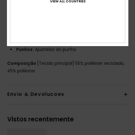
VIEW ALL COUNTRIES
Capuz:
Capuz para capacete com polaina
Polaina:
Polaina em tafetá fixa com proteção
contra a neve
Bolsos:
Bolsos para aquecer as mãos com ajustador
de bainha, Bolso interior para óculos, Bolso porta-
passes de esqui/snowboard na manga
Punhos:
Ajustador do punho
Composição
[Tecido principal] 55% poliéster reciclado,
45% poliéster
Envio & Devolucoes
Vistos recentemente