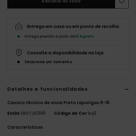
Adicionar ao cesto
Fitne
Entrega em casa ou em ponto de recolha
Snow
Entrega prevista a partir de
10 Agosto
Swim
Consulte a disponibilidade na loja
Selecione um tamanho
Detalhes e funcionalidades
Casaco técnico de snow Preto raparigas 8-16
Estilo
ERGTJ03199
Código de Cor
kvj3
Características