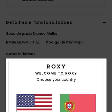
Fitne
Detalhes e funcionalidades
Snow
Saco de praia Branco Mulher
Swim
Estilo
ERJAA04482
Código de Cor
wbp4
Características
Tecido:
Material de neopreno estampado
Compartimentos:
1 compartimento principal com
WELCOME TO ROXY
fecho de correr
Choose your country
Logótipo ROXY de serigrafia
Tamanho:
6.3" [H] x 8.66" [W]/ 16 [H] x 22 [W] cm
Composição
[Tecido principal] 100% neopreno