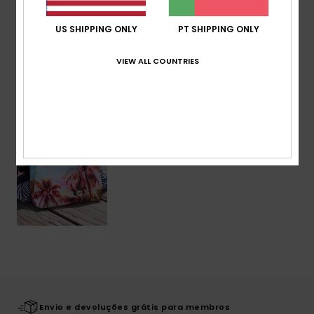
Envio & Devolucoes
US SHIPPING ONLY
PT SHIPPING ONLY
VIEW ALL COUNTRIES
Vistos recentemente
Envio e devoluções grátis para membros