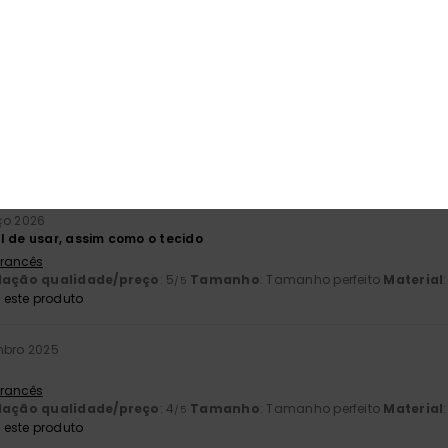
Inglês
lação qualidade/preço
: 3
Tamanho
: Demasiado grande
Materia
/5
026
 desportivo, cor. Na moda. Tal como se vê na foto.
 Castelhano
lação qualidade/preço
: 5
Tamanho
: Tamanho perfeito
Material
/5
este produto
ço 2026
l de usar, assim como o tecido
 Francês
lação qualidade/preço
: 5
Tamanho
: Tamanho perfeito
Material
/5
este produto
mbro 2025
 Francês
lação qualidade/preço
: 4
Tamanho
: Tamanho perfeito
Material
/5
este produto