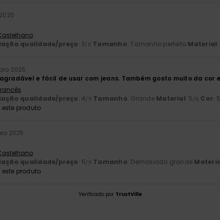
 2025
 Castelhano
lação qualidade/preço
: 3
Tamanho
: Tamanho perfeito
Material
:
/5
bro 2025
agradável e fácil de usar com jeans. Também gosto muito da cor e
 Francês
lação qualidade/preço
: 4
Tamanho
: Grande
Material
: 5
Cor
: 
/5
/5
este produto
bro 2025
 Castelhano
lação qualidade/preço
: 5
Tamanho
: Demasiado grande
Materia
/5
este produto
Verificado por
TrustVille