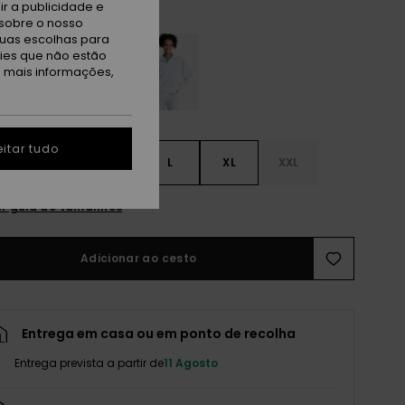
r a publicidade e
ebble
sobre o nosso
tuas escolhas para
kies que não estão
a mais informações,
itar tudo
S
S
M
L
XL
XXL
r guia de tamanhos
Adicionar ao cesto
Entrega em casa ou em ponto de recolha
Entrega prevista a partir de
11 Agosto