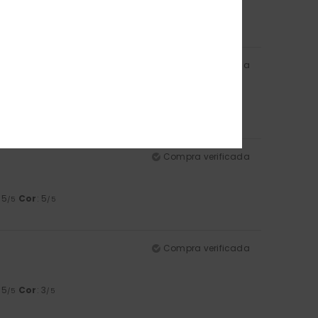
l
: 1
Cor
: 5
/5
/5
Compra verificada
: 4
Cor
: 5
/5
/5
Compra verificada
: 5
Cor
: 5
/5
/5
Compra verificada
: 5
Cor
: 3
/5
/5