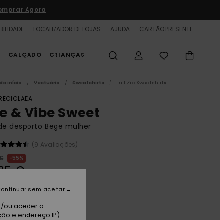
omprar Agora
BILIDADE
LOCALIZADOR DE LOJAS
AJUDA
CARTÃO PRESENTE
S
CALÇADO
CRIANÇAS
de início
Vestuário
Sweatshirts
Full Zip Sweatshirts
 RECICLADA
se & Vibe Sweet
de desporto Bege mulher
(9 Avaliações)
 €
55%
25 €
TAS
ontinuar sem aceitar
A PROMO 25% EXTRA
e/ou aceder a
ção e endereço IP)