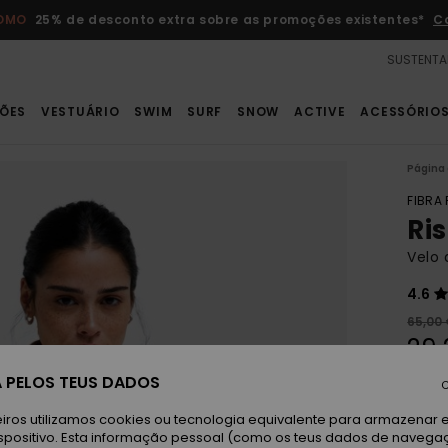
ROMO
25% de desconto extra sobre as promoções existentes*
C
SUSTENTA
ÕES
VESTUÁRIO
SWIM
SURF
SNOW
ACTIVE
ACESSÓRIO
Página 
FIBRA
Ri
Velo 
4.6
65,00
29,
OFER
 PELOS TEUS DADOS
C
DUPL
iros utilizamos cookies ou tecnologia equivalente para armazenar 
spositivo. Esta informação pessoal (como os teus dados de navega