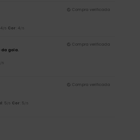
Compra verificada
 4
Cor
: 4
/5
/5
Compra verificada
 da gola.
5
/5
Compra verificada
l
: 5
Cor
: 5
/5
/5