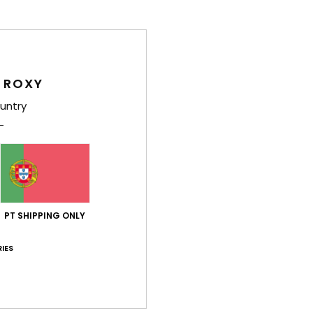
78% dos nossos clientes recomendam este produto
ção qualidade/preço
Tamanho
Mat
4.2
4
Muito pequeno
Demasiado grande
 ROXY
untry
2026
dinário
Italiano
lação qualidade/preço
: 4
Tamanho
: Tamanho perfeito
Material
/5
este produto
6
PT SHIPPING ONLY
sar
 Francês
IES
lação qualidade/preço
: 5
Tamanho
: Demasiado grande
Materia
/5
este produto
6
interessado no assunto