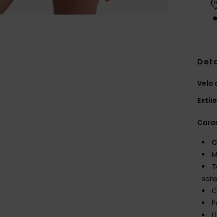
Det
Velo 
Estil
Carac
C
M
T
sens
C
P
E