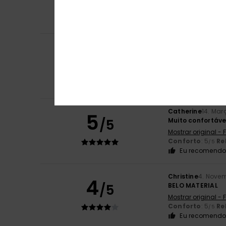
Mostrar original - 
Conforto
: 3
Re
/5
Beatriz
10. Maio 2
5
/5
Suavidade, estilo
Mostrar original -
Conforto
: 5
Re
/5
Eu recomendo 
Catherine
14. Mar
5
/5
Muito confortáve
Mostrar original -
Conforto
: 5
Re
/5
Eu recomendo 
Christine
4. Nove
4
/5
BELO MATERIAL
Mostrar original -
Conforto
: 5
Re
/5
Eu recomendo 