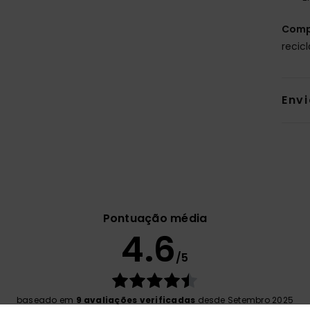
Comp
recic
Env
Pontuação média
4.6
/5
baseado em
9 avaliações verificadas
desde Setembro 2025