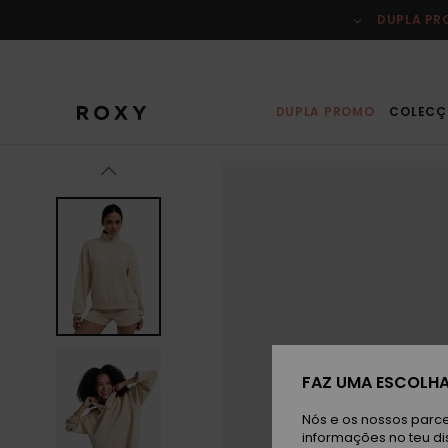
Avançar
para
DUPLA P
a
informação
do
produto
DUPLA PROMO
COLECÇ
FAZ UMA ESCOLHA
Nós e os nossos parce
informações no teu di