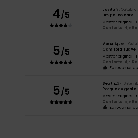
4
Jovita
13. Outubro
/5
um pouco caro
Mostrar original -
Conforto
: 4
Re
/5
Veronique
4. Outu
5
/5
Camisola suave, 
Mostrar original -
Conforto
: 4
Re
/5
Eu recomendo 
Beatriz
27. Setem
5
/5
Porque eu gosto
Mostrar original -
Conforto
: 5
Re
/5
Eu recomendo 