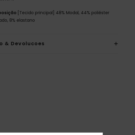
osição
[Tecido principal] 48% Modal, 44% poliéster
lado, 8% elastano
io & Devolucoes