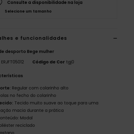
Consulte a disponibilidade na loja
Selecione um tamanho
alhes e funcionalidades
de desporto Bege mulher
o
ERJFT05012
Código de Cor
tgj0
terísticas
orte:
Regular com colarinho alto
olas no fecho do colarinho
ecido:
Tecido muito suave ao toque para uma
ação macia durante a prática
onteúdo: Modal
oliéster reciclado
lastano