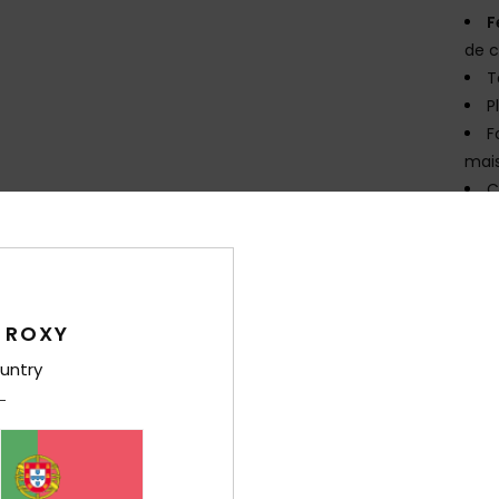
F
de c
T
P
F
mai
C
D
e u
E
A
curv
 ROXY
C
untry
teci
Comp
elast