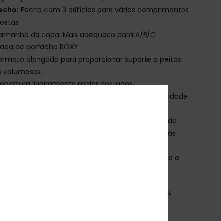
echo:
Fecho com 3 orifícios para vários comprimentos
ostas
amanho da copa: Mais adequado para A/B/C
laca de borracha ROXY
ormato alongado para proporcionar suporte a peitos
s volumosos
obertura ligeiramente maior dos lados
ecote profundo sem costuras para maior estabilidade
m corte mais favorecedor
strutura lateral no peito para um suporte reforçado
cabamentos sem costuras para complementar as
as naturais do corpo
osturas em ziguezague no interior para evitar que o
do enrole
osição
[Tecido principal] 91% nylon reciclado, 9%
ano