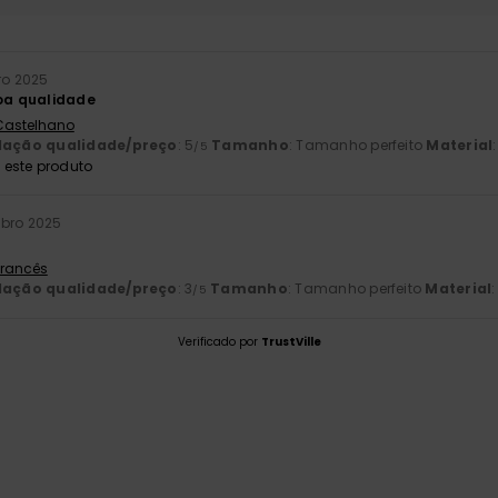
ro 2025
boa qualidade
 Castelhano
lação qualidade/preço
: 5
Tamanho
: Tamanho perfeito
Material
/5
este produto
ubro 2025
 Francês
lação qualidade/preço
: 3
Tamanho
: Tamanho perfeito
Material
:
/5
Verificado por
TrustVille