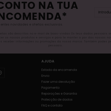
SCONTO NA TUA
ENCOMENDA*
entes novidades e ofertas exclusivas.
letas são descritas no e-mail de boas-vindas Os teus dados pessoais 
ecer os nossos produtos e serviços e para te manter a par das nossas n
s receber informações ou promoções da nossa marca. Também podes pedi
pessoais.
AJUDA
Estado da encomenda
Envio
Fazer uma devolução
Pagamento
Reparações e Garantia
Protecção de dados
FAQ e contato