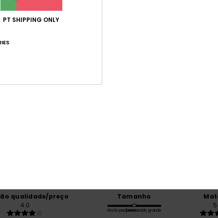
PT SHIPPING ONLY
Env
IES
Pontuação média
5.0
/5
baseado em
2 avaliações verificadas
desde Outubro 2025
50% dos nossos clientes recomendam este produto
ção qualidade/preço
Tamanho
Mat
4.0
5
Muito pequeno
Demasiado grande