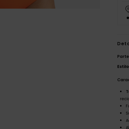
Det
Parte
Estil
Carac
T
reci
F
S
A
A