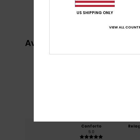
US SHIPPING ONLY
VIEW ALL COUNTR
Avaliações dos clientes
Conforto
Rela
5.0