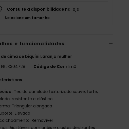
Consulte a disponibilidade na loja
Selecione um tamanho
alhes e funcionalidades
 de cima de biquíni Laranja mulher
o
ERJX304728
Código de Cor
nlm0
terísticas
ecido:
Tecido canelado texturizado suave, forte,
clado, resistente e elástico
orma: Triangular alongada
uporte: Elevado
colchoamento: Removível
lças: Ajustáveis com anéis e ajustes deslizantes