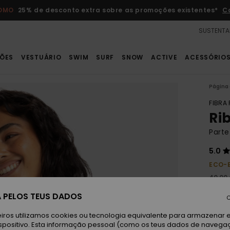
ROMO
25% de desconto extra sobre as promoções existentes*
C
SUSTENTA
ÕES
VESTUÁRIO
SWIM
SURF
SNOW
ACTIVE
ACESSÓRIO
Página 
FIBRA
Ri
Parte
5.0
ECO-
40,00
15,
 PELOS TEUS DADOS
C
OFER
iros utilizamos cookies ou tecnologia equivalente para armazenar 
DUPL
spositivo. Esta informação pessoal (como os teus dados de navega