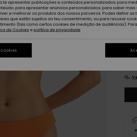
ra te apresentar publicações e conteúdos personalizados; para medi
eúdo; para apresentar anúncios personalizados; para saber mais 
Or
Cor
lver e melhorar os produtos dos nossos parceiros. Podes definir as 
okies que estão sujeitos ao teu consentimento, ou para recusar coo
ntimento (tais como certos cookies de medição de audiências). Par
tica de Cookies
e
política de privacidade
 cookies
Ace
X
Ve