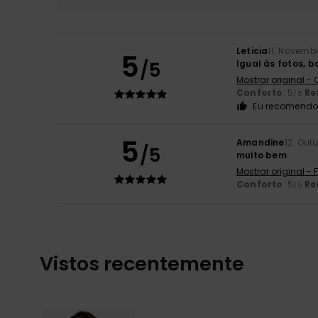
Leticia
11. Novemb
5
/5
Igual às fotos, 
Mostrar original -
Conforto
: 5
Re
/5
Eu recomendo 
5
Amandine
12. Out
/5
muito bem
Mostrar original -
Conforto
: 5
Re
/5
Vistos recentemente