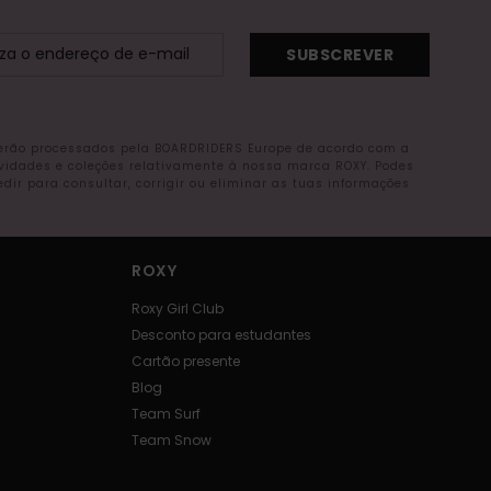
SUBSCREVER
serão processados pela BOARDRIDERS Europe de acordo com a
ovidades e coleções relativamente à nossa marca ROXY. Podes
r para consultar, corrigir ou eliminar as tuas informações
ROXY
Roxy Girl Club
Desconto para estudantes
Cartão presente
Blog
Team Surf
Team Snow