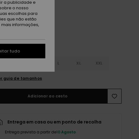
r a publicidade e
sobre o nosso
ange Tiger
tuas escolhas para
kies que não estão
a mais informações,
itar tudo
S
S
M
L
XL
XXL
r guia de tamanhos
Adicionar ao cesto
Entrega em casa ou em ponto de recolha
Entrega prevista a partir de
10 Agosto