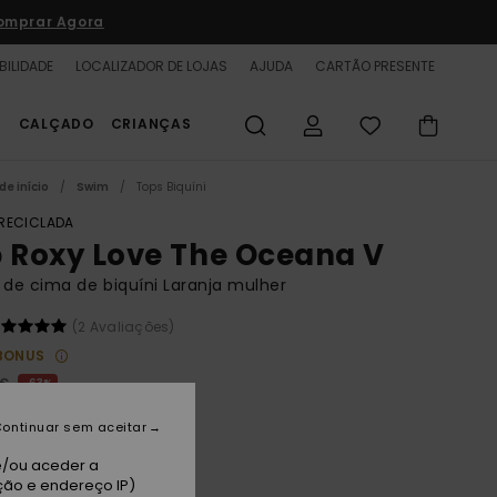
omprar Agora
BILIDADE
LOCALIZADOR DE LOJAS
AJUDA
CARTÃO PRESENTE
S
CALÇADO
CRIANÇAS
de início
Swim
Tops Biquíni
 RECICLADA
b Roxy Love The Oceana V
 de cima de biquíni Laranja mulher
(2 Avaliações)
BONUS
 €
63%
00 €
ontinuar sem aceitar
TAS
e/ou aceder a
A PROMO 25% EXTRA
ção e endereço IP)