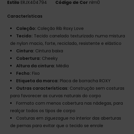
Estilo
ERJX404794
Código de Cor
nlm0
Características
Coleção:
Coleção Rib Roxy Love
Tecido:
Tecido canelado texturizado numa mistura
de nylon macio, forte, reciclado, resistente e elástico
Cintura:
Cintura baixa
Cobertura:
Cheeky
Altura da cintura:
Média
Fecho:
Fixo
Etiqueta da marca:
Placa de borracha ROXY
Outras características:
Construção sem costuras
para favorecer as curvas naturais do corpo
Formato com menos cobertura nas nádegas, para
realçar todos os tipos de corpo
Costuras em ziguezague no interior das aberturas
de pernas para evitar que o tecido se enrole