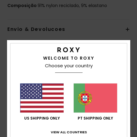
Composição
91% nylon reciclado, 9% elastano
Envio & Devolucoes
Avaliações dos clientes
WELCOME TO ROXY
Choose your country
Pontuação média
5.0
/5
baseado em
2 avaliações verificadas
desde Março
2026
US SHIPPING ONLY
PT SHIPPING ONLY
100% dos nossos clientes recomendam este
produto
VIEW ALL COUNTRIES