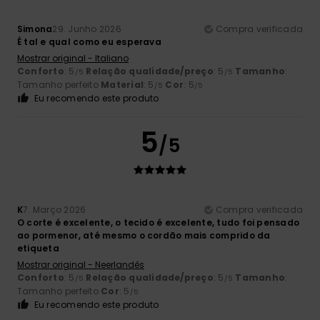
Simona
29. Junho 2026
Compra verificada
É tal e qual como eu esperava
Mostrar original - Italiano
Conforto
: 5
Relação qualidade/preço
: 5
Tamanho
:
/5
/5
Tamanho perfeito
Material
: 5
Cor
: 5
/5
/5
Eu recomendo este produto
5
/5
K
7. Março 2026
Compra verificada
O corte é excelente, o tecido é excelente, tudo foi pensado
ao pormenor, até mesmo o cordão mais comprido da
etiqueta
Mostrar original - Neerlandês
Conforto
: 5
Relação qualidade/preço
: 5
Tamanho
:
/5
/5
Tamanho perfeito
Cor
: 5
/5
Eu recomendo este produto