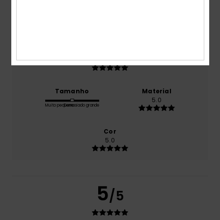
Conforto
5.0
Relação qualidade/preço
5.0
Tamanho
Material
5.0
Muito pequeno
Demasiado grande
Cor
5.0
5
/5