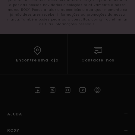
para te fornecer os nossos produtos e serviços e para te manter
a par das nossas novidades e coleções relativamente à nossa
marca ROXY. Podes anular a subscrição a qualquer momento se
já não desejares receber informações ou promoções da nossa
marca. Também podes pedir para consultar, corrigir ou eliminar
as tuas informações pessoais.
Encontre uma loja
Contacte-nos
AJUDA
ROXY