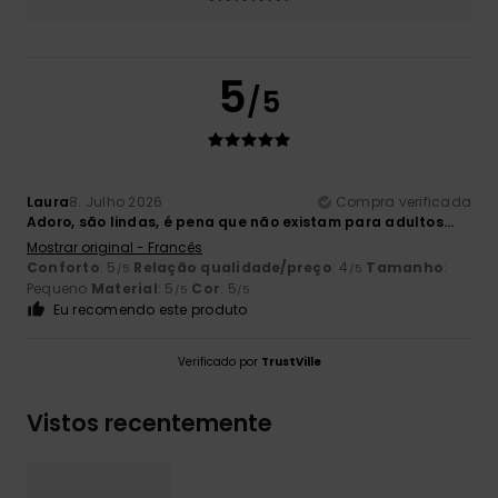
5
/5
Laura
8. Julho 2026
Compra verificada
Adoro, são lindas, é pena que não existam para adultos...
Mostrar original - Francês
Conforto
: 5
Relação qualidade/preço
: 4
Tamanho
:
/5
/5
Pequeno
Material
: 5
Cor
: 5
/5
/5
Eu recomendo este produto
Verificado por
TrustVille
Vistos recentemente