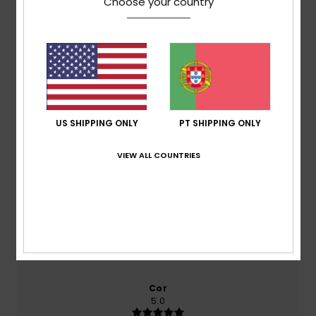
Choose your country
baseado em
1 avaliações verificadas
desde Julho
2026
100% dos nossos clientes recomendam este
produto
Conforto
US SHIPPING ONLY
PT SHIPPING ONLY
5.0
VIEW ALL COUNTRIES
Relação qualidade/preço
4.0
Tamanho
Material
5.0
Muito pequeno
Demasiado grande
Cor
5.0