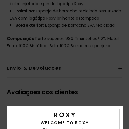
brilho injetado e pin de logótipo Roxy
Palmilha:
Esponja de borracha reciclada texturizada
EVA com logótipo Roxy brilhante estampado
Sola exterior:
Esponja de borracha EVA reciclada
Composição
Parte superior: 98% Tr sintético/ 2% Metal,
Forro: 100% Sintético, Sola: 100% Borracha esponjosa
Envio & Devolucoes
Avaliações dos clientes
Pontuação média
5.0
WELCOME TO ROXY
/5