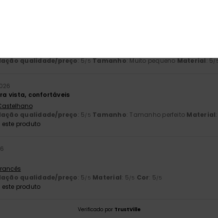
026
ita e simples...
 Alemão
lação qualidade/preço
: 5
Tamanho
: Muito pequeno
Material
: 5
/5
/
2026
ira vista, confortáveis
 Castelhano
lação qualidade/preço
: 5
Tamanho
: Tamanho perfeito
Material
/5
este produto
26
 Francês
lação qualidade/preço
: 5
Material
: 5
Cor
: 5
/5
/5
/5
este produto
Verificado por
TrustVille