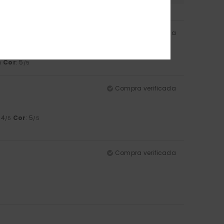
Compra verificada
Cor
: 5
5
/5
Compra verificada
: 4
Cor
: 5
/5
/5
Compra verificada