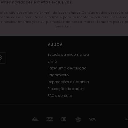
entes novidades e ofertas exclusivas.
letas são descritas no e-mail de boas-vindas Os teus dados pessoais 
ecer os nossos produtos e serviços e para te manter a par das nossas n
s receber informações ou promoções da nossa marca. Também podes pedi
pessoais.
AJUDA
Estado da encomenda
Envio
Fazer uma devolução
Pagamento
Reparações e Garantia
Protecção de dados
FAQ e contato
Te