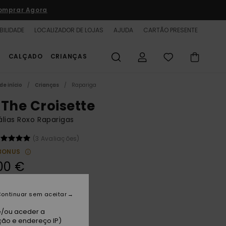
omprar Agora
BILIDADE
LOCALIZADOR DE LOJAS
AJUDA
CARTÃO PRESENTE
S
CALÇADO
CRIANÇAS
de início
Crianças
Rapariga
 The Croisette
lias Roxo Raparigas
(3 Avaliações)
BONUS
00 €
ontinuar sem aceitar
rocus
e/ou aceder a
ção e endereço IP)