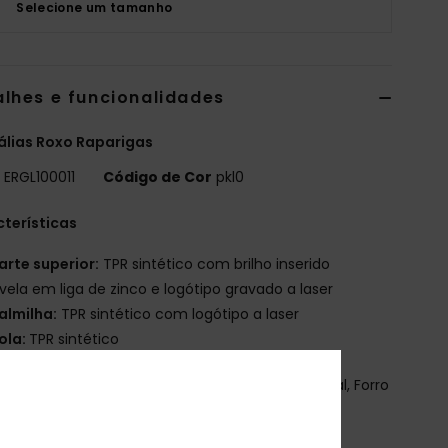
Selecione um tamanho
alhes e funcionalidades
lias Roxo Raparigas
o
ERGL100011
Código de Cor
pkl0
terísticas
arte superior:
TPR sintético com brilho inserido
ivela em liga de zinco e logótipo gravado a laser
almilha:
TPR sintético com logótipo a laser
ola:
TPR sintético
osição
Parte superior: 98% Tr sintético/ 2% Metal, Forro
r sintético, Sola: 100% Tr sintético