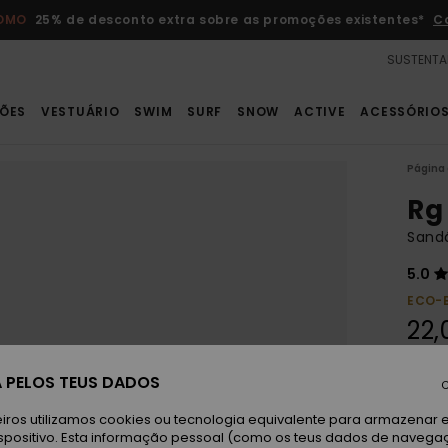
ROMO
25% de desconto extra sobre as promoções existentes*
C
SUSTENTA
ÕES
VESTUÁRIO
SWIM
SURF
SNOW
ACTIVE
ACESSÓRIO
Página 
Rg
Sandá
5.0
ECO-
22,
 PELOS TEUS DADOS
C
C
Cor
iros utilizamos cookies ou tecnologia equivalente para armazenar 
spositivo. Esta informação pessoal (como os teus dados de navega