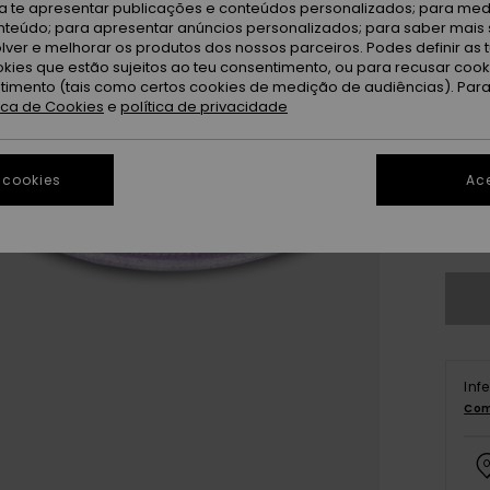
ra te apresentar publicações e conteúdos personalizados; para medi
eúdo; para apresentar anúncios personalizados; para saber mais 
lver e melhorar os produtos dos nossos parceiros. Podes definir as 
okies que estão sujeitos ao teu consentimento, ou para recusar coo
ntimento (tais como certos cookies de medição de audiências). Par
tica de Cookies
e
política de privacidade
28
3
 cookies
Ace
Ve
Inf
Com