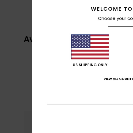
WELCOME TO
Choose your co
Avaliações dos clientes
US SHIPPING ONLY
VIEW ALL COUNTR
Conforto
Rela
4.7