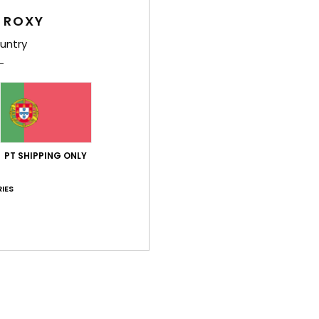
 ROXY
Env
untry
Pontuação média
PT SHIPPING ONLY
5.0
/5
IES
baseado em
3 avaliações verificadas
desde Maio 2026
67% dos nossos clientes recomendam este produto
ção qualidade/preço
Tamanho
Mat
5.0
4
Muito pequeno
Demasiado grande