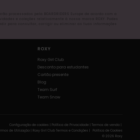
serão processados pela BOARDRIDERS Europe de acordo com a
ovidades e coleções relativamente à nossa marca ROXY. Podes
r para consultar, corrigir ou eliminar as tuas informações
ROXY
Roxy Girl Club
Desconto para estudantes
Cartão presente
Blog
Team Surf
Team Snow
Configuração de cookies |
Política de Privacidade |
Termos de venda |
rmos de Utilizaçâo |
Roxy Girl Club Termos e Condições |
Política de Cookies
© 2026 Roxy