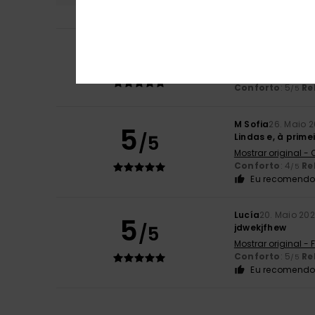
5
Moritz
4. Junho 2
/5
Uma sandália bon
Mostrar original -
Conforto
: 5
Re
/5
M Sofia
26. Maio 
5
/5
Lindas e, à prime
Mostrar original -
Conforto
: 4
Re
/5
Eu recomendo 
Lucía
20. Maio 20
5
/5
jdwekjfhew
Mostrar original -
Conforto
: 5
Re
/5
Eu recomendo 