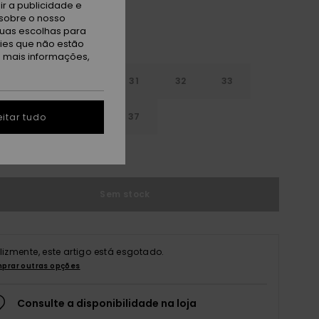
r a publicidade e
sobre o nosso
tuas escolhas para
kies que não estão
a mais informações,
29
30
31
32
33
4
35
36
37
itar tudo
r guia de tamanhos
Sem stock
elizmente, este artigo está esgotado.
prar outras opções
Consulte a disponibilidade na loja