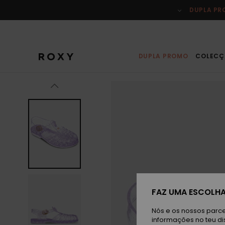
Avançar
para
DUPLA P
a
informação
do
produto
DUPLA PROMO
COLECÇ
FAZ UMA ESCOLHA
Nós e os nossos parce
informações no teu di