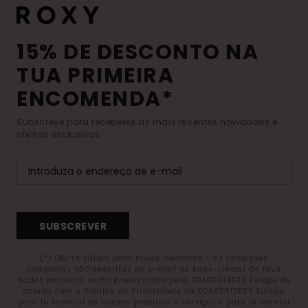
15% DE DESCONTO NA
TUA PRIMEIRA
ENCOMENDA*
Subscreve para receberes as mais recentes novidades e
ofertas exclusivas.
SUBSCREVER
(*) Oferta válida para novos membros - As condições
completas são descritas no e-mail de boas-vindas Os teus
dados pessoais serão processados pela BOARDRIDERS Europe de
acordo com a Política de Privacidade da BOARDRIDERS Europe
para te fornecer os nossos produtos e serviços e para te manter