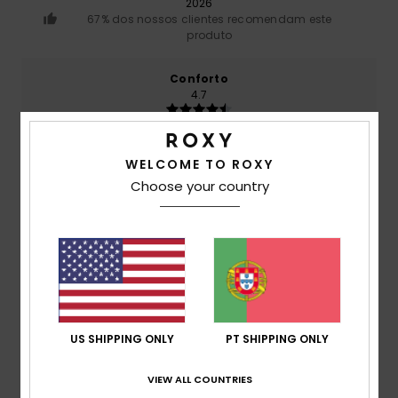
2026
67% dos nossos clientes recomendam este
produto
Conforto
4.7
Relação qualidade/preço
WELCOME TO ROXY
5.0
Choose your country
Tamanho
Material
4.7
Muito pequeno
Demasiado grande
Cor
5.0
US SHIPPING ONLY
PT SHIPPING ONLY
VIEW ALL COUNTRIES