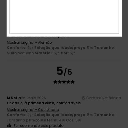
5
/5
Moritz
4. Junho 2026
Compra verificada
Uma sandália bonita e simples...
Mostrar original - Alemão
Conforto
: 5
Relação qualidade/preço
: 5
Tamanho
:
/5
/5
Muito pequeno
Material
: 5
Cor
: 5
/5
/5
5
/5
M Sofia
26. Maio 2026
Compra verificada
Lindas e, à primeira vista, confortáveis
Mostrar original - Castelhano
Conforto
: 4
Relação qualidade/preço
: 5
Tamanho
:
/5
/5
Tamanho perfeito
Material
: 4
Cor
: 5
/5
/5
Eu recomendo este produto