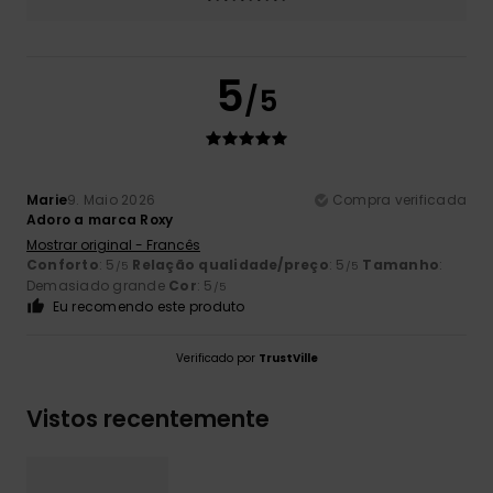
5
/5
Marie
9. Maio 2026
Compra verificada
Adoro a marca Roxy
Mostrar original - Francês
Conforto
: 5
Relação qualidade/preço
: 5
Tamanho
:
/5
/5
Demasiado grande
Cor
: 5
/5
Eu recomendo este produto
Verificado por
TrustVille
Vistos recentemente