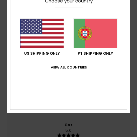
Choose your country
baseado em
1 avaliações verificadas
desde Maio
2026
100% dos nossos clientes recomendam este
produto
Conforto
US SHIPPING ONLY
PT SHIPPING ONLY
5.0
VIEW ALL COUNTRIES
Relação qualidade/preço
5.0
Tamanho
Material
NaN
Muito pequeno
Demasiado grande
Cor
5.0