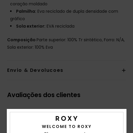
coração moldado
Palmilha:
Eva reciclado de dupla densidade com
gráfico
Sola exterior:
EVA reciclada
Composição
Parte superior: 100% Tr sintético, Forro: N/A,
Sola exterior: 100% Eva
Envio & Devolucoes
Avaliações dos clientes
Pontuação média
5.0
WELCOME TO ROXY
/5