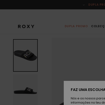
Avançar
para
DUPLA P
a
informação
do
produto
DUPLA PROMO
COLECÇ
FAZ UMA ESCOLHA
Nós e os nossos parce
informações no teu di