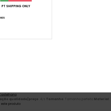
4.4
3
Muito pequeno
Demasiado grande
PT SHIPPING ONLY
IES
26
em
 Castelhano
lação qualidade/preço
: 5
Tamanho
: Demasiado grande
Materia
/5
2026
 Castelhano
lação qualidade/preço
: 4
Tamanho
: Grande
Material
: 4
Cor
: 
/5
/5
este produto
2026
 Castelhano
lação qualidade/preço
: 4
Tamanho
: Tamanho perfeito
Material
: 
/5
este produto