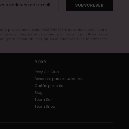
SUBSCREVER
serão processados pela BOARDRIDERS Europe de acordo com a
ovidades e coleções relativamente à nossa marca ROXY. Podes
r para consultar, corrigir ou eliminar as tuas informações
ROXY
Roxy Girl Club
Desconto para estudantes
Cartão presente
Blog
Team Surf
Team Snow