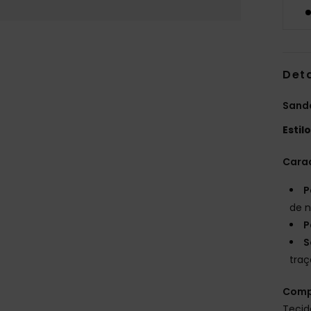
Det
Sandá
Estil
Carac
P
de n
P
S
tra
Comp
Tecido