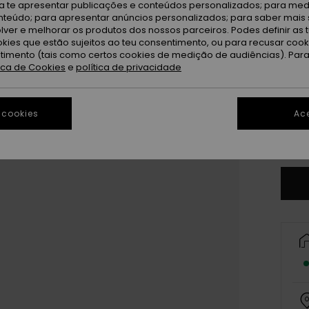
ra te apresentar publicações e conteúdos personalizados; para medi
eúdo; para apresentar anúncios personalizados; para saber mais 
lver e melhorar os produtos dos nossos parceiros. Podes definir as 
okies que estão sujeitos ao teu consentimento, ou para recusar coo
ntimento (tais como certos cookies de medição de audiências). Par
tica de Cookies
e
política de privacidade
28
3
 cookies
Ace
Ve