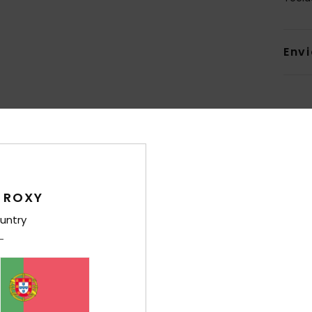
Env
Pontuação média
4.6
 ROXY
/5
untry
baseado em
5 avaliações verificadas
desde Setembro 2025
80% dos nossos clientes recomendam este produto
ção qualidade/preço
Tamanho
Mat