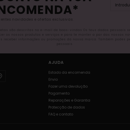
ENCOMENDA*
entes novidades e ofertas exclusivas.
letas são descritas no e-mail de boas-vindas Os teus dados pessoais 
ecer os nossos produtos e serviços e para te manter a par das nossas n
s receber informações ou promoções da nossa marca. Também podes pedi
pessoais.
AJUDA
Estado da encomenda
Envio
Fazer uma devolução
Pagamento
Reparações e Garantia
Protecção de dados
FAQ e contato