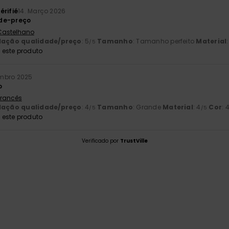
érifié
14. Março 2026
de-preço
 Castelhano
lação qualidade/preço
: 5
Tamanho
: Tamanho perfeito
Material
/5
este produto
embro 2025
o
 Francês
lação qualidade/preço
: 4
Tamanho
: Grande
Material
: 4
Cor
: 
/5
/5
este produto
Verificado por
TrustVille