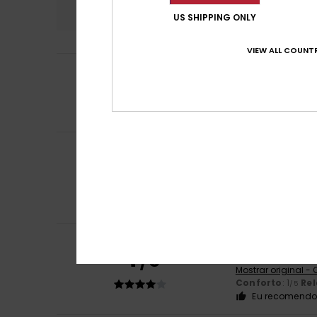
3.8
US SHIPPING ONLY
VIEW ALL COUNTR
5
Jesus
8. Julho 20
/5
Ok, está tudo b
Mostrar original -
Conforto
: 5
Re
/5
Andrea
11. Junho 
5
/5
Estão muito bem
Mostrar original -
Conforto
: 4
Re
/5
Eu recomendo 
Yolanda
6. Abril 
4
/5
Magoam
Mostrar original -
Conforto
: 1
Re
/5
Eu recomendo 