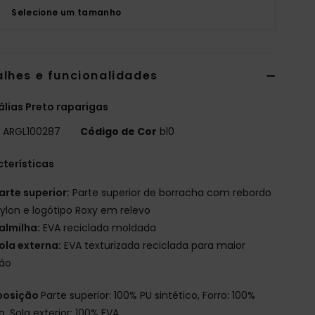
Selecione um tamanho
alhes e funcionalidades
lias Preto raparigas
o
ARGL100287
Código de Cor
bl0
terísticas
arte superior:
Parte superior de borracha com rebordo
ylon e logótipo Roxy em relevo
almilha:
EVA reciclada moldada
ola externa:
EVA texturizada reciclada para maior
ção
osição
Parte superior: 100% PU sintético, Forro: 100%
, Sola exterior: 100% EVA