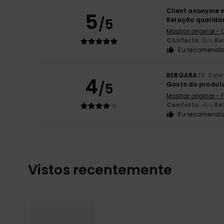
Client anonyme v
5
/5
Relação qualida
Mostrar original -
Conforto
: 5
Re
/5
Eu recomendo 
BERGARA
26. Set
4
/5
Gosto do produt
Mostrar original -
Conforto
: 4
Re
/5
Eu recomendo 
Vistos recentemente