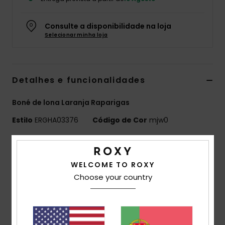
Fitne
Consulte a disponibilidade na loja
Selecionar minha loja
Snow
Swim
Detalhes e funcionalidades
Boné de lona Laranja Raparigas
Estilo
ERGHA03376
Código de Cor
mjw0
Características
Tecido:
Lona de algodão chevron
WELCOME TO ROXY
Construção de 6 painéis
Choose your country
Pala/Aba:
Pala curva
Bordado com arte ROXY
Tamanho:
20,75"/55 cm Ø