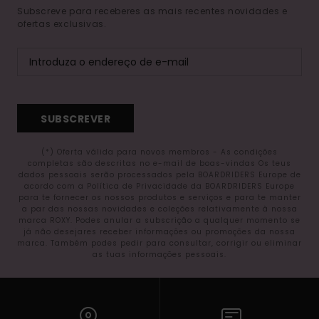
Subscreve para receberes as mais recentes novidades e
ofertas exclusivas.
SUBSCREVER
(*) Oferta válida para novos membros - As condições
completas são descritas no e-mail de boas-vindas Os teus
dados pessoais serão processados pela BOARDRIDERS Europe de
acordo com a Política de Privacidade da BOARDRIDERS Europe
para te fornecer os nossos produtos e serviços e para te manter
a par das nossas novidades e coleções relativamente à nossa
marca ROXY. Podes anular a subscrição a qualquer momento se
já não desejares receber informações ou promoções da nossa
marca. Também podes pedir para consultar, corrigir ou eliminar
as tuas informações pessoais.