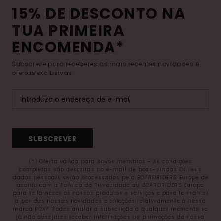
15% DE DESCONTO NA
TUA PRIMEIRA
ENCOMENDA*
Subscreve para receberes as mais recentes novidades e
ofertas exclusivas.
SUBSCREVER
(*) Oferta válida para novos membros - As condições
completas são descritas no e-mail de boas-vindas Os teus
dados pessoais serão processados pela BOARDRIDERS Europe de
acordo com a Política de Privacidade da BOARDRIDERS Europe
para te fornecer os nossos produtos e serviços e para te manter
a par das nossas novidades e coleções relativamente à nossa
marca ROXY. Podes anular a subscrição a qualquer momento se
já não desejares receber informações ou promoções da nossa