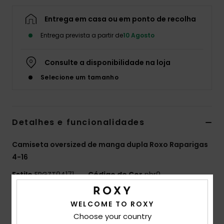
Fitne
Entrega em casa ou em ponto de recolha
Entrega prevista a partir de
10 Agosto
Snow
Consulte a disponibilidade na loja
Swim
Selecione um tamanho
Detalhes e funcionalidades
Camiseta oversized de manga dupla Roxo Raparigas
4-16
Estilo
ERGZT04171
Código de Cor
phr0
Características
WELCOME TO ROXY
Choose your country
Tecido:
100% algodão orgânico jersey, [180 g/m2] +