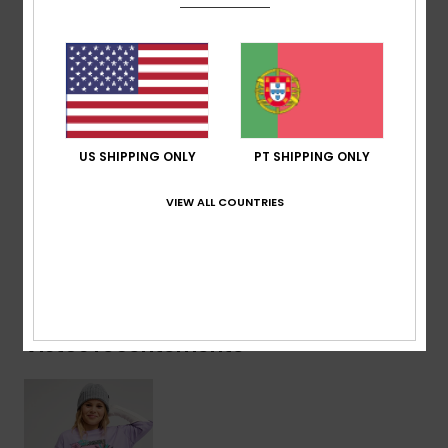
100% algodão ribana plana, [200 g/m2] [mangas]
Lavagem:
amaciador e lavagem da peça
Corte:
extra oversized
Gola:
Gola redonda
Outros:
gola em malha canelada
Outros:
estampado serigrafado na parte da frente
US SHIPPING ONLY
PT SHIPPING ONLY
Composição
[Tecido principal] 100% algodão orgânico
VIEW ALL COUNTRIES
Envio & Devolucoes
Vistos recentemente