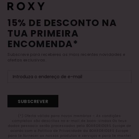
15% DE DESCONTO NA
TUA PRIMEIRA
ENCOMENDA*
Subscreve para receberes as mais recentes novidades e
ofertas exclusivas.
SUBSCREVER
(*) Oferta válida para novos membros - As condições
completas são descritas no e-mail de boas-vindas Os teus
dados pessoais serão processados pela BOARDRIDERS Europe de
acordo com a Política de Privacidade da BOARDRIDERS Europe
para te fornecer os nossos produtos e serviços e para te manter