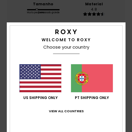
Tamanho
Material
4.8
Muito pequeno
Demasiado grande
Cor
4.8
WELCOME TO ROXY
Choose your country
5
/5
Jose Manuel
17. Maio 2026
Compra verificada
US SHIPPING ONLY
PT SHIPPING ONLY
Excelente qualidade e preço acessível
Mostrar original - Castelhano
Conforto
: 5
Relação qualidade/preço
: 5
Material
: 5
VIEW ALL COUNTRIES
/5
/5
/5
Cor
: 5
/5
Eu recomendo este produto