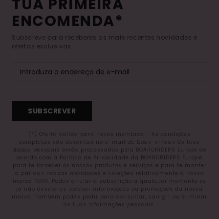
TUA PRIMEIRA
ENCOMENDA*
Subscreve para receberes as mais recentes novidades e
ofertas exclusivas.
SUBSCREVER
(*) Oferta válida para novos membros - As condições
completas são descritas no e-mail de boas-vindas Os teus
dados pessoais serão processados pela BOARDRIDERS Europe de
acordo com a Política de Privacidade da BOARDRIDERS Europe
para te fornecer os nossos produtos e serviços e para te manter
a par das nossas novidades e coleções relativamente à nossa
marca ROXY. Podes anular a subscrição a qualquer momento se
já não desejares receber informações ou promoções da nossa
marca. Também podes pedir para consultar, corrigir ou eliminar
as tuas informações pessoais.