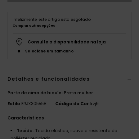
Fitne
Infelizmente, este artigo está esgotado.
Comprar outras opções
Snow
Consulte a disponibilidade na loja
Swim
Selecione um tamanho
Detalhes e funcionalidades
Parte de cima de biquíni Preto mulher
Estilo
ERJX305558
Código de Cor
kvj9
Características
Tecido:
Tecido elástico, suave e resistente de
poliéster reciclado