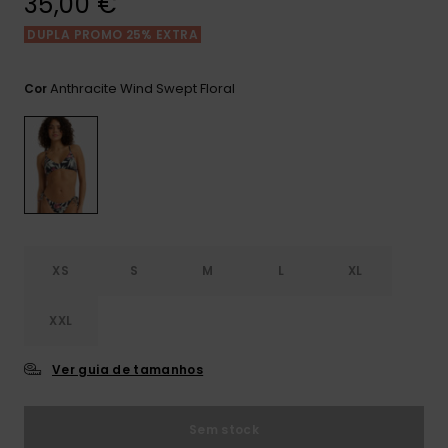
35,00 €
Consultar
as FAQ
CARTÃO PRESENTE
Jumpsuits &
Calça
DUPLA PROMO 25% EXTRA
Malas
Playsuits
Sacos
Escol
LISTA DE DESEJO
Fatos
Anthracite Wind Swept Floral
Cor
Calções
Acess
Acess
Snow
Fato 
Saias
Licras
Acess
Neop
XS
S
M
L
XL
Vestu
XXL
Acess
Ver guia de tamanhos
Calç
Sem stock