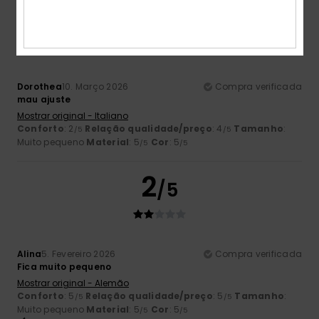
3
/5
Dorothea
10. Março 2026
Compra verificada
mau ajuste
Mostrar original - Italiano
Conforto
: 2
Relação qualidade/preço
: 4
Tamanho
:
/5
/5
Muito pequeno
Material
: 5
Cor
: 5
/5
/5
2
/5
Alina
5. Fevereiro 2026
Compra verificada
Fica muito pequeno
Mostrar original - Alemão
Conforto
: 5
Relação qualidade/preço
: 5
Tamanho
:
/5
/5
Muito pequeno
Material
: 5
Cor
: 5
/5
/5