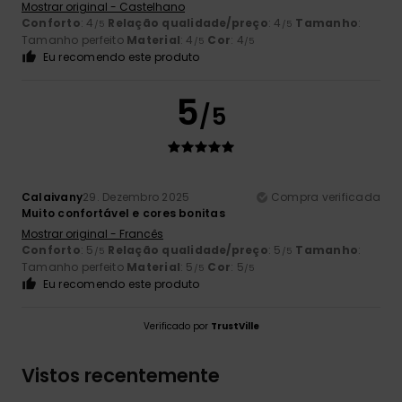
Mostrar original - Castelhano
Conforto
: 4
Relação qualidade/preço
: 4
Tamanho
:
/5
/5
Tamanho perfeito
Material
: 4
Cor
: 4
/5
/5
Eu recomendo este produto
5
/5
Calaivany
29. Dezembro 2025
Compra verificada
Muito confortável e cores bonitas
Mostrar original - Francês
Conforto
: 5
Relação qualidade/preço
: 5
Tamanho
:
/5
/5
Tamanho perfeito
Material
: 5
Cor
: 5
/5
/5
Eu recomendo este produto
Verificado por
TrustVille
Vistos recentemente